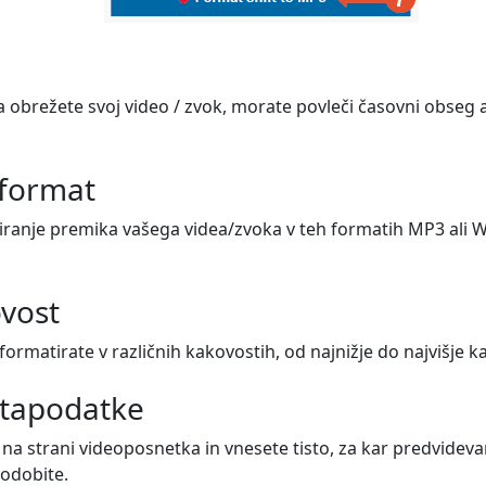
obrežete svoj video / zvok, morate povleči časovni obseg a
 format
anje premika vašega videa/zvoka v teh formatih MP3 ali WAV
ovost
formatirate v različnih kakovostih, od najnižje do najvišje k
etapodatke
na strani videoposnetka in vnesete tisto, za kar predvidevam
sodobite.