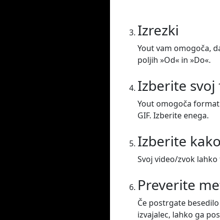
Izrezki
Yout vam omogoča, da 
poljih »Od« in »Do«.
Izberite svoj
Yout omogoča formatir
GIF. Izberite enega.
Izberite kak
Svoj video/zvok lahko 
Preverite m
Če postrgate besedilo 
izvajalec, lahko ga po