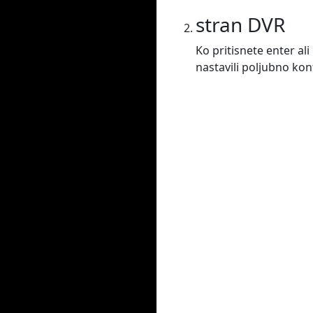
stran DVR
Ko pritisnete enter al
nastavili poljubno ko