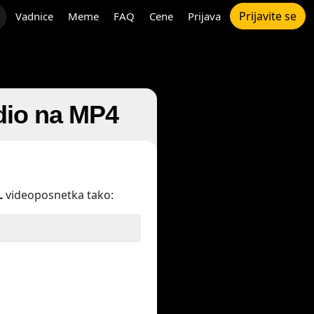
Prijavite se
Vadnice
Meme
FAQ
Cene
Prijava
udio na MP4
L
videoposnetka tako: