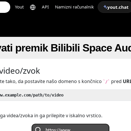
Yout
API
Namizni računalnik
yout.chat
ati premik Bilibili Space A
 video/zvok
ite tako, da postavite našo domeno s končnico
pred
UR
`/`
ww.example.com/path/to/video
a videa/zvoka in ga prilepite v iskalno vrstico.