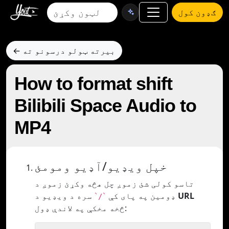
ګډون کول
← بیرته ټولو درسونو ته
How to format shift
Bilibili Space Audio to
MP4
خپل ویډیو/آډیو ومومئ
تاسو کولی شئ زموږ چل هڅه وکړئ زموږ د
URL
سره د ویډیو د
ډومین په پای کې
`/`
څخه مخکې په لاندې ډول: