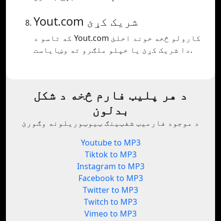
Yout.com شریک کړئ
که تاسو د Yout.com کارولو څخه خوند اخلئ
دا شریک کړئ یا خپلو ملګرو ته وښایاست.
د هر پلیټ فارم څخه د شکل
بدلون
د موجود فارمیټ شفټینګ ټیوټوریلونه وګورئ
Youtube to MP3
Tiktok to MP3
Instagram to MP3
Facebook to MP3
Twitter to MP3
Twitch to MP3
Vimeo to MP3