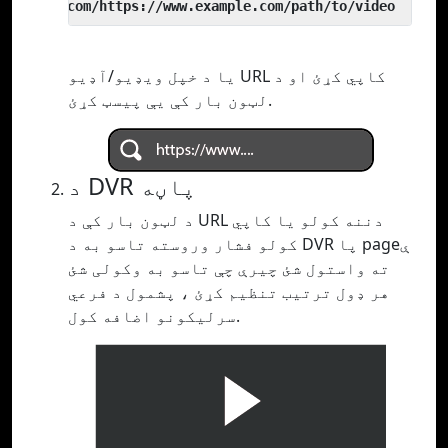
 yout.com/https://www.example.com/path/to/video
یا د خپل ویډیو/آډیو URL کاپي کړئ او د
لټون بار کې یې پیسټ کړئ.
د DVR پاڼه
د لټون بار کې د URL دننه کولو یا کاپي
کولو فشار وروسته تاسو به د DVR پا pageې
ته واستول شئ چیرې چې تاسو به وکولی شئ
هر ډول ترتیب تنظیم کړئ ، پشمول د فرعي
سرلیکونو اضافه کول.