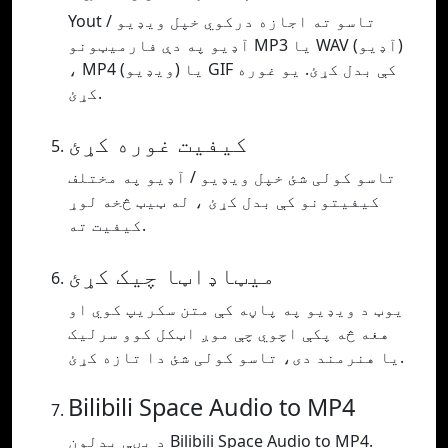
Yout تاسو ته اجازه درکوي خپل ویډیو /
آډیو په دې فارمیټونو MP3 یا WAV (آډیو)
، MP4 (ویډیو) یا GIF کې بدل کړئ. یو غوره
کړئ.
کیفیت غوره کړئ
تاسو کولی شئ خپل ویډیو / آډیو په مختلف
کیفیتونو کې بدل کړئ ، له ټیټ څخه لوړ
کیفیت ته.
میټاډاټا چیک کړئ
یوټ د ویډیو په پاڼه کې متن سکریپ کوي او
هغه څه پکې اچوي چې موږ اټکل کوو سرلیک
یا هنرمند دی، تاسو کولی شئ دا تازه کړئ.
Bilibili Space Audio to MP4
د بڼې بدلون Bilibili Space Audio to MP4.