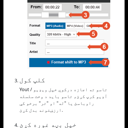
کلپ کول
Yout تاسو ته اجازه درکوي خپل ویډیو /
آډیو کرپ کړئ، تاسو باید د وخت سلسله
راوباسئ یا "له" او "تر" برخو کې
ارزښتونه بدل کړئ.
خپل بڼه غوره کړئ