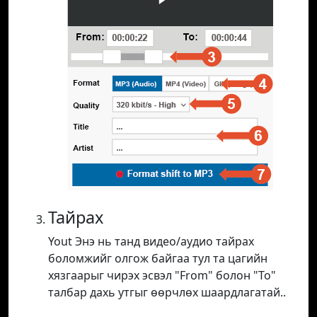
Тайрах
Yout Энэ нь танд видео/аудио тайрах
боломжийг олгож байгаа тул та цагийн
хязгаарыг чирэх эсвэл "From" болон "To"
талбар дахь утгыг өөрчлөх шаардлагатай..