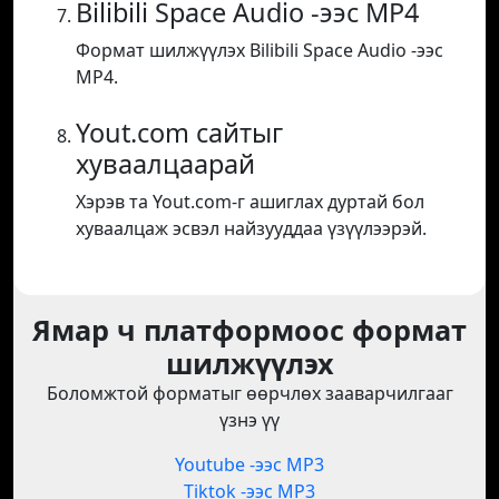
Bilibili Space Audio -ээс MP4
Формат шилжүүлэх Bilibili Space Audio -ээс
MP4.
Yout.com сайтыг
хуваалцаарай
Хэрэв та Yout.com-г ашиглах дуртай бол
хуваалцаж эсвэл найзууддаа үзүүлээрэй.
Ямар ч платформоос формат
шилжүүлэх
Боломжтой форматыг өөрчлөх зааварчилгааг
үзнэ үү
Youtube -ээс MP3
Tiktok -ээс MP3