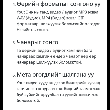
Өөрийн форматыг сонгоно уу
Yout Энэ нь танд видео / аудиог MP3 эсвэл
WAV (Аудио), MP4 (Видео) эсвэл GIF
форматаар шилжүүлэх боломжийг олгодог.
Нэгийг нь сонго.
Чанарыг сонго
Та өөрийн видео / аудиог хамгийн бага
чанараас хамгийн өндөр чанарт өөр өөр
чанараар шилжүүлэх боломжтой.
Мета өгөгдлийг шалгана уу
Yout видео хуудсан дээрх бичвэрийг хусаад
гарчиг эсвэл зураач гэж бидний таамаглаж
буй зүйлийг оруулбал та үүнийг шинэчлэх
боломжтой.