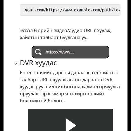
 yout.com/https://www.example.com/path/to/vide
Эсвэл Өөрийн видео/аудио URL-г хуулж,
хайлтын талбарт буулгана уу.
DVR хуудас
Enter товчийг дарсны дараа эсвэл хайлтын
талбарт URL-г хуулж авсны дараа та DVR
хуудас руу шилжих бөгөөд хадмал орчуулга
оруулах зэрэг ямар ч тохиргоог хийх
боломжтой болно..