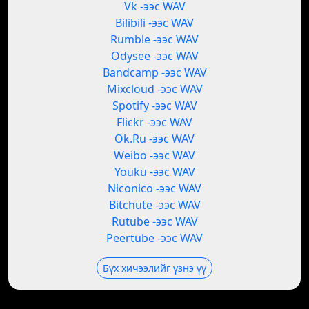
Vk -ээс WAV
Bilibili -ээс WAV
Rumble -ээс WAV
Odysee -ээс WAV
Bandcamp -ээс WAV
Mixcloud -ээс WAV
Spotify -ээс WAV
Flickr -ээс WAV
Ok.Ru -ээс WAV
Weibo -ээс WAV
Youku -ээс WAV
Niconico -ээс WAV
Bitchute -ээс WAV
Rutube -ээс WAV
Peertube -ээс WAV
Бүх хичээлийг үзнэ үү