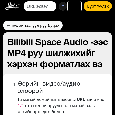
Бүртгүүлэх
← Бүх хичээлүүд рүү буцах
Bilibili Space Audio -ээс
MP4 руу шилжихийг
хэрхэн форматлах вэ
Өөрийн видео/аудио
олоорой
Та манай домайныг видеоны
URL-ын
өмнө
төгсгөлтэй оруулснаар манай заль
`/`
мэхийг оролдож болно.