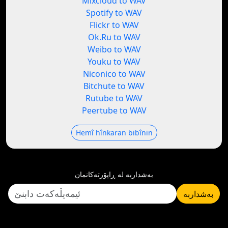
Mixcloud to WAV
Spotify to WAV
Flickr to WAV
Ok.Ru to WAV
Weibo to WAV
Youku to WAV
Niconico to WAV
Bitchute to WAV
Rutube to WAV
Peertube to WAV
Hemî hînkaran bibînin
بەشداربە لە ڕاپۆرتەکانمان
بەشداربە