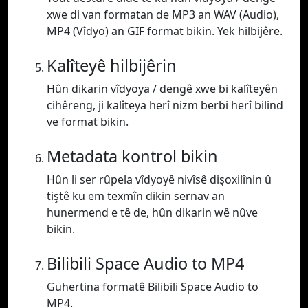
xwe di van formatan de MP3 an WAV (Audio),
MP4 (Vîdyo) an GIF format bikin. Yek hilbijêre.
Kalîteyê hilbijêrin
Hûn dikarin vîdyoya / dengê xwe bi kalîteyên
cihêreng, ji kalîteya herî nizm berbi herî bilind
ve format bikin.
Metadata kontrol bikin
Hûn li ser rûpela vîdyoyê nivîsê dişoxilînin û
tiştê ku em texmîn dikin sernav an
hunermend e tê de, hûn dikarin wê nûve
bikin.
Bilibili Space Audio to MP4
Guhertina formatê Bilibili Space Audio to
MP4.