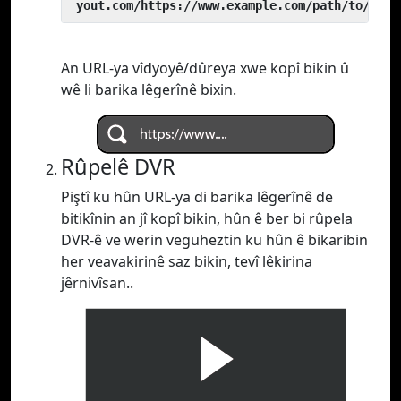
 yout.com/https://www.example.com/path/to/vide
An URL-ya vîdyoyê/dûreya xwe kopî bikin û
wê li barika lêgerînê bixin.
Rûpelê DVR
Piştî ku hûn URL-ya di barika lêgerînê de
bitikînin an jî kopî bikin, hûn ê ber bi rûpela
DVR-ê ve werin veguheztin ku hûn ê bikaribin
her veavakirinê saz bikin, tevî lêkirina
jêrnivîsan..