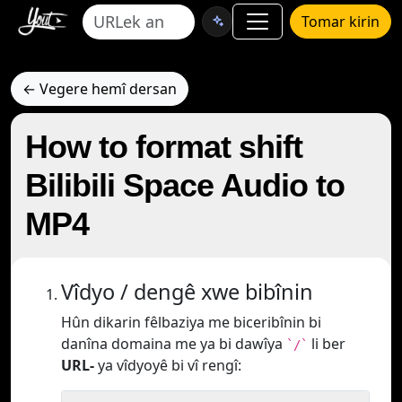
Tomar kirin
← Vegere hemî dersan
How to format shift
Bilibili Space Audio to
MP4
Vîdyo / dengê xwe bibînin
Hûn dikarin fêlbaziya me biceribînin bi
danîna domaina me ya bi dawîya
li ber
`/`
URL-
ya vîdyoyê bi vî rengî: