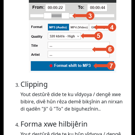
Clipping
Yout destûrê dide te ku vîdyoya / dengê xwe
bibire, divê hûn rêza demê bikşînin an nirxan
di qadên "Ji" û "To" de biguhezînin..
Forma xwe hilbijêrin
Yout destûrê dide te ku hûn vîdyoya / dengê