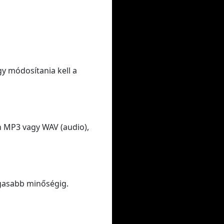
gy módosítania kell a
n MP3 vagy WAV (audio),
gasabb minőségig.