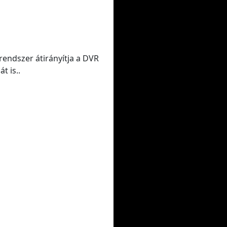
rendszer átirányítja a DVR
t is..