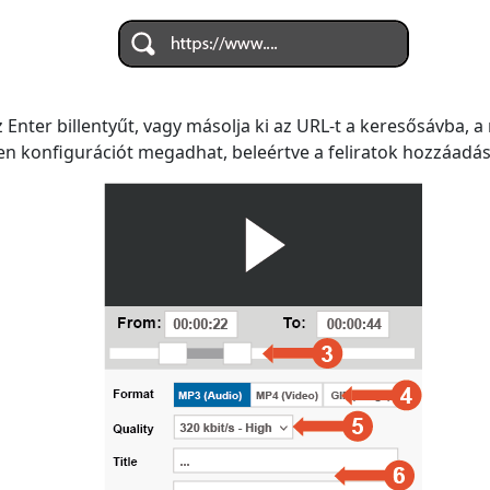
nter billentyűt, vagy másolja ki az URL-t a keresősávba, a 
en konfigurációt megadhat, beleértve a feliratok hozzáadásá