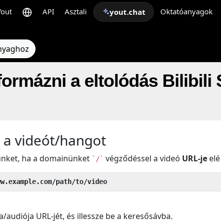
Yout
API
Asztali
Oktatóanyagok
yout.chat
anyaghoz
formázni a eltolódás Bilibil
 a videót/hangot
künket, ha a domainünket
végződéssel a videó
URL-je
elé 
`/`
ww.example.com/path/to/video
a/audiója URL-jét, és illessze be a keresősávba.