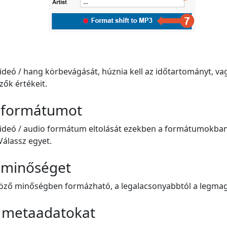
videó / hang körbevágását, húznia kell az időtartományt, va
zők értékeit.
a formátumot
 videó / audio formátum eltolását ezekben a formátumokba
Válassz egyet.
a minőséget
böző minőségben formázható, a legalacsonyabbtól a legma
a metaadatokat