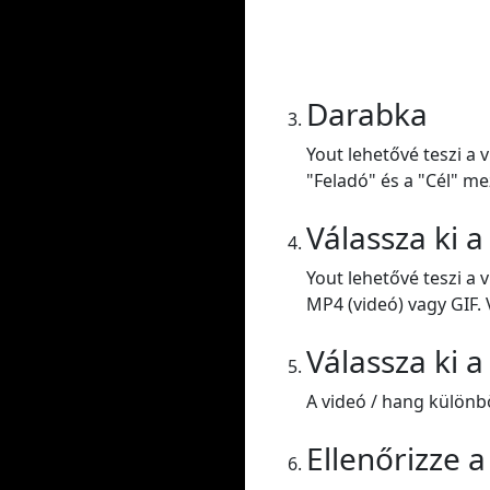
Darabka
Yout lehetővé teszi a 
"Feladó" és a "Cél" me
Válassza ki 
Yout lehetővé teszi a
MP4 (videó) vagy GIF. 
Válassza ki 
A videó / hang külön
Ellenőrizze 