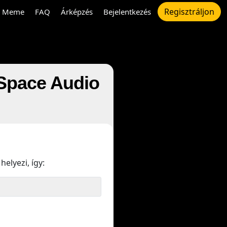
Regisztráljon
Meme
FAQ
Árképzés
Bejelentkezés
i Space Audio
helyezi, így: