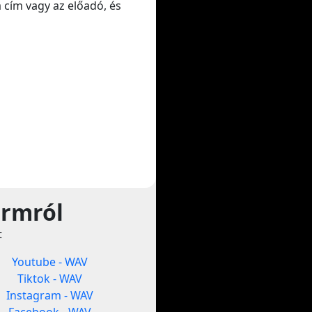
a cím vagy az előadó, és
ormról
t
Youtube - WAV
Tiktok - WAV
Instagram - WAV