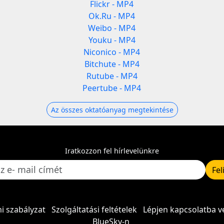
Flickr - MP4
Ok.Ru - MP4
Weibo - MP4
Youku - MP4
Niconico - MP4
Bitchute - MP4
Rutube - MP4
Peertube - MP4
Az összes oktatóanyag megtekintése
Iratkozzon fel hírlevelünkre
Fel
i szabályzat
Szolgáltatási feltételek
Lépjen kapcsolatba v
BlueSky-n