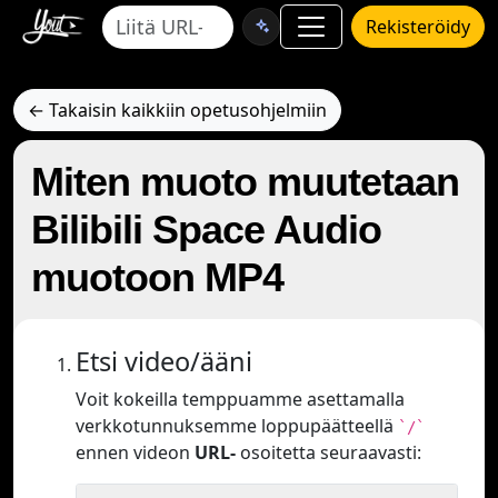
Rekisteröidy
← Takaisin kaikkiin opetusohjelmiin
Miten muoto muutetaan
Bilibili Space Audio
muotoon MP4
Etsi video/ääni
Voit kokeilla temppuamme asettamalla
verkkotunnuksemme loppupäätteellä
`/`
ennen videon
URL-
osoitetta seuraavasti: