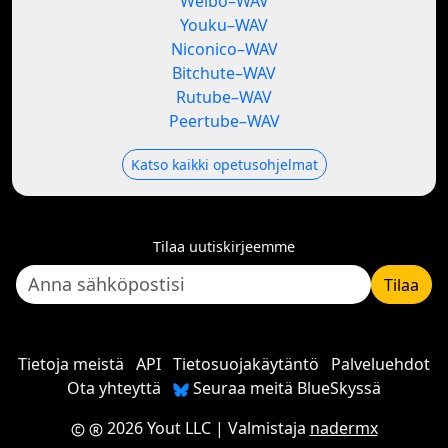
Weibo–WAV
Youku–WAV
Niconico–WAV
Bitchute–WAV
Rutube–WAV
Peertube–WAV
Katso kaikki opetusohjelmat
Tilaa uutiskirjeemme
Tilaa
Tietoja meistä
API
Tietosuojakäytäntö
Palveluehdot
Ota yhteyttä
Seuraa meitä BlueSkyssä
2026 Yout LLC
| Valmistaja
nadermx