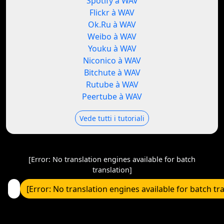
Spotify à WAV
Flickr à WAV
Ok.Ru à WAV
Weibo à WAV
Youku à WAV
Niconico à WAV
Bitchute à WAV
Rutube à WAV
Peertube à WAV
Vede tutti i tutoriali
[Error: No translation engines available for batch
translation]
[Error: No translation engines available for batch tr