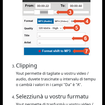
Clipping
Yout permette di tagliate u vostru video /
audio, duvete trascinate u intervalu di tempu
o cambià i valori in i campi "Da" è "A".
Selezziunà u vostru furmatu
Yout permette di trasfurmà u vostru video /