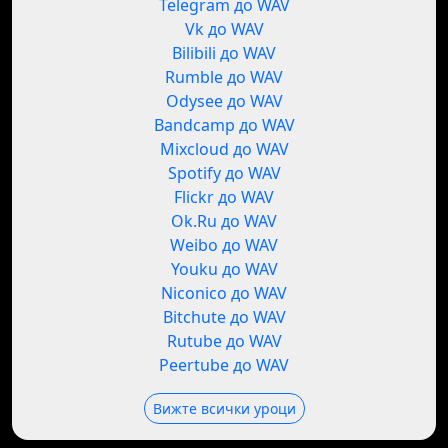
Telegram до WAV
Vk до WAV
Bilibili до WAV
Rumble до WAV
Odysee до WAV
Bandcamp до WAV
Mixcloud до WAV
Spotify до WAV
Flickr до WAV
Ok.Ru до WAV
Weibo до WAV
Youku до WAV
Niconico до WAV
Bitchute до WAV
Rutube до WAV
Peertube до WAV
Вижте всички уроци