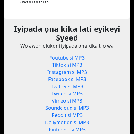
awọn ọrẹ rẹ.
Iyipada ọna kika lati eyikeyi
Syeed
Wo awọn olukọni iyipada ọna kika ti o wa
Youtube si MP3
Tiktok si MP3
Instagram si MP3
Facebook si MP3
Twitter si MP3
Twitch si MP3
Vimeo si MP3
Soundcloud si MP3
Reddit si MP3
Dailymotion si MP3
Pinterest si MP3