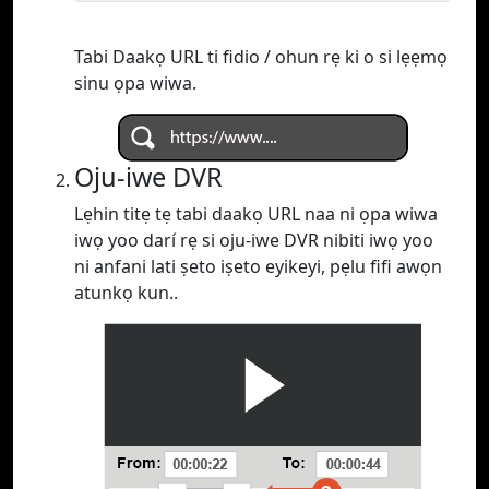
Tabi Daakọ URL ti fidio / ohun rẹ ki o si lẹẹmọ
sinu ọpa wiwa.
Oju-iwe DVR
Lẹhin titẹ tẹ tabi daakọ URL naa ni ọpa wiwa
iwọ yoo darí rẹ si oju-iwe DVR nibiti iwọ yoo
ni anfani lati ṣeto iṣeto eyikeyi, pẹlu fifi awọn
atunkọ kun..