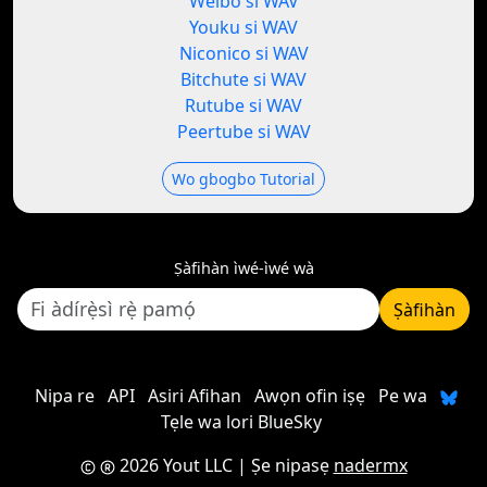
Weibo si WAV
Youku si WAV
Niconico si WAV
Bitchute si WAV
Rutube si WAV
Peertube si WAV
Wo gbogbo Tutorial
Ṣàfihàn ìwé-ìwé wà
Ṣàfihàn
Nipa re
API
Asiri Afihan
Awọn ofin iṣẹ
Pe wa
Tẹle wa lori BlueSky
2026 Yout LLC
| Ṣe nipasẹ
nadermx