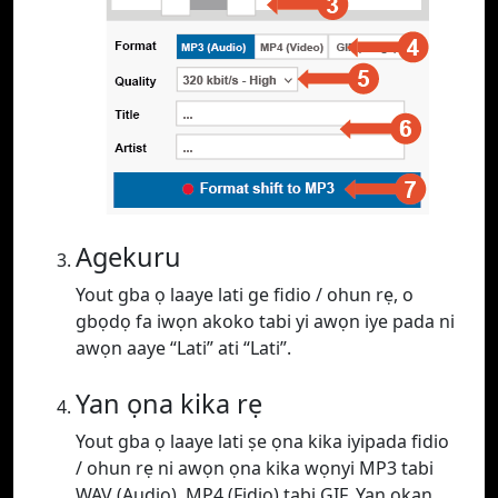
Agekuru
Yout gba ọ laaye lati ge fidio / ohun rẹ, o
gbọdọ fa iwọn akoko tabi yi awọn iye pada ni
awọn aaye “Lati” ati “Lati”.
Yan ọna kika rẹ
Yout gba ọ laaye lati ṣe ọna kika iyipada fidio
/ ohun rẹ ni awọn ọna kika wọnyi MP3 tabi
WAV (Audio), MP4 (Fidio) tabi GIF. Yan ọkan.