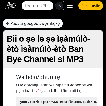
Forukọsilẹ
← Pada si gbogbo awọn ikẹkọ
Bii o ṣe le ṣe ìṣàmúlò-
ètò ìṣàmúlò-ètò Ban
Bye Channel sí MP3
Wa fidio/ohùn rẹ
O le gbiyanju ẹtan wa nipa fifi agbegbe wa
pẹlu ipari
ṣaaju
URL
ti fidio bii bẹ:
`/`
 yout.com/https://www.example.com/path/to/vide