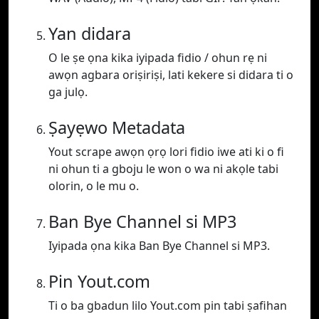
Yan didara
O le ṣe ọna kika iyipada fidio / ohun rẹ ni
awọn agbara oriṣiriṣi, lati kekere si didara ti o
ga julọ.
Ṣayẹwo Metadata
Yout scrape awọn ọrọ lori fidio iwe ati ki o fi
ni ohun ti a gboju le won o wa ni akọle tabi
olorin, o le mu o.
Ban Bye Channel si MP3
Iyipada ọna kika Ban Bye Channel si MP3.
Pin Yout.com
Ti o ba gbadun lilo Yout.com pin tabi ṣafihan