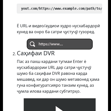
 yout.com/https://www.example.com/path/to/vide
Ё URL-и видео/аудиои худро нусхабардорӣ
кунед ва онро ба сатри ҷустуҷӯ гузоред.
Саҳифаи DVR
Пас аз пахш кардани тугмаи Enter ё
нусхабардории URL дар сатри ҷустуҷӯ
шумо ба саҳифаи DVR равона карда
мешавед, ки дар он шумо метавонед ҳама
гуна конфигуратсияро танзим кунед, аз
ҷумла илова кардани субтитрҳо.