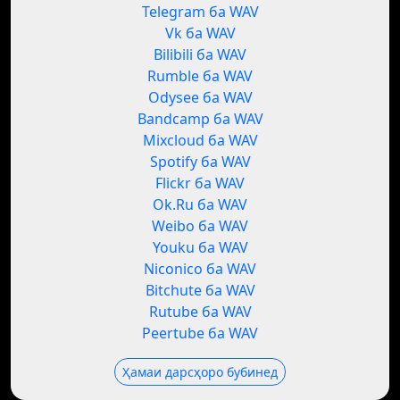
Telegram ба WAV
Vk ба WAV
Bilibili ба WAV
Rumble ба WAV
Odysee ба WAV
Bandcamp ба WAV
Mixcloud ба WAV
Spotify ба WAV
Flickr ба WAV
Ok.Ru ба WAV
Weibo ба WAV
Youku ба WAV
Niconico ба WAV
Bitchute ба WAV
Rutube ба WAV
Peertube ба WAV
Ҳамаи дарсҳоро бубинед