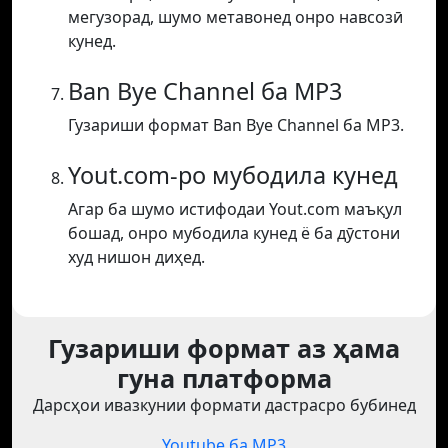
мегузорад, шумо метавонед онро навсозӣ
кунед.
Ban Bye Channel ба MP3
Гузариши формат Ban Bye Channel ба MP3.
Yout.com-ро мубодила кунед
Агар ба шумо истифодаи Yout.com маъқул
бошад, онро мубодила кунед ё ба дӯстони
худ нишон диҳед.
Гузариши формат аз ҳама
гуна платформа
Дарсҳои ивазкунии формати дастрасро бубинед
Youtube ба MP3