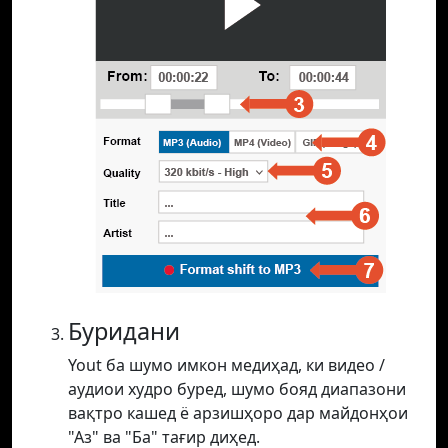
Буридани
Yout ба шумо имкон медиҳад, ки видео /
аудиои худро буред, шумо бояд диапазони
вақтро кашед ё арзишҳоро дар майдонҳои
"Аз" ва "Ба" тағир диҳед.