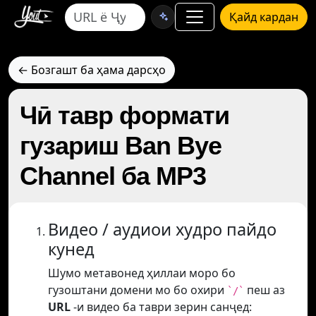
Қайд кардан
← Бозгашт ба ҳама дарсҳо
Чӣ тавр формати
гузариш Ban Bye
Channel ба MP3
Видео / аудиои худро пайдо
кунед
Шумо метавонед ҳиллаи моро бо
гузоштани домени мо бо охири
пеш аз
`/`
URL
-и видео ба таври зерин санҷед: