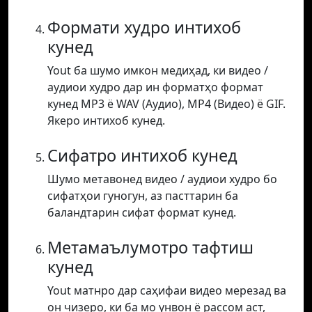
Формати худро интихоб
кунед
Yout ба шумо имкон медиҳад, ки видео /
аудиои худро дар ин форматҳо формат
кунед MP3 ё WAV (Аудио), MP4 (Видео) ё GIF.
Якеро интихоб кунед.
Сифатро интихоб кунед
Шумо метавонед видео / аудиои худро бо
сифатҳои гуногун, аз пасттарин ба
баландтарин сифат формат кунед.
Метамаълумотро тафтиш
кунед
Yout матнро дар саҳифаи видео мерезад ва
он чизеро, ки ба мо унвон ё рассом аст,