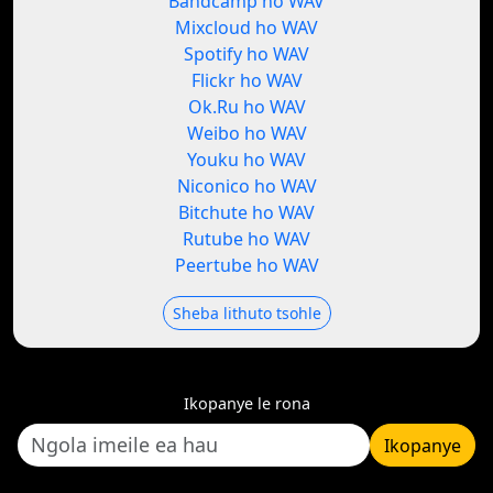
Bandcamp ho WAV
Mixcloud ho WAV
Spotify ho WAV
Flickr ho WAV
Ok.Ru ho WAV
Weibo ho WAV
Youku ho WAV
Niconico ho WAV
Bitchute ho WAV
Rutube ho WAV
Peertube ho WAV
Sheba lithuto tsohle
Ikopanye le rona
Ikopanye