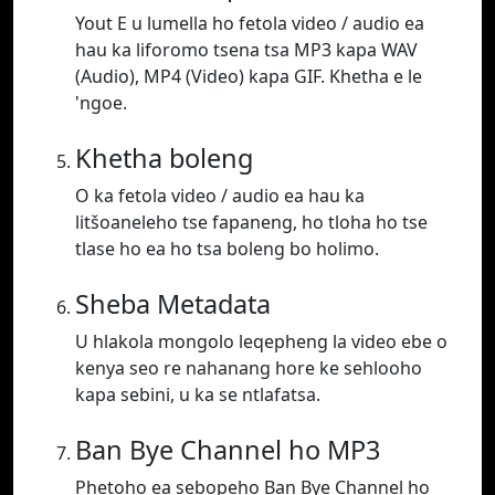
Yout E u lumella ho fetola video / audio ea
hau ka liforomo tsena tsa MP3 kapa WAV
(Audio), MP4 (Video) kapa GIF. Khetha e le
'ngoe.
Khetha boleng
O ka fetola video / audio ea hau ka
litšoaneleho tse fapaneng, ho tloha ho tse
tlase ho ea ho tsa boleng bo holimo.
Sheba Metadata
U hlakola mongolo leqepheng la video ebe o
kenya seo re nahanang hore ke sehlooho
kapa sebini, u ka se ntlafatsa.
Ban Bye Channel ho MP3
Phetoho ea sebopeho Ban Bye Channel ho