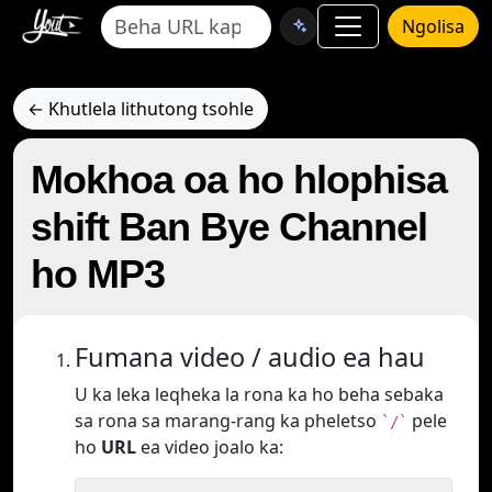
Ngolisa
← Khutlela lithutong tsohle
Mokhoa oa ho hlophisa
shift Ban Bye Channel
ho MP3
Fumana video / audio ea hau
U ka leka leqheka la rona ka ho beha sebaka
sa rona sa marang-rang ka pheletso
pele
`/`
ho
URL
ea video joalo ka: