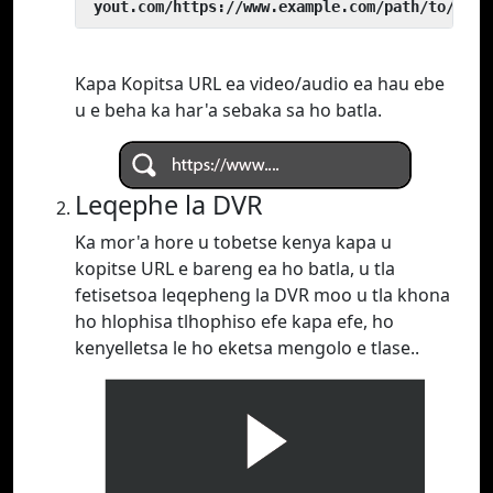
 yout.com/https://www.example.com/path/to/vide
Kapa Kopitsa URL ea video/audio ea hau ebe
u e beha ka har'a sebaka sa ho batla.
Leqephe la DVR
Ka mor'a hore u tobetse kenya kapa u
kopitse URL e bareng ea ho batla, u tla
fetisetsoa leqepheng la DVR moo u tla khona
ho hlophisa tlhophiso efe kapa efe, ho
kenyelletsa le ho eketsa mengolo e tlase..