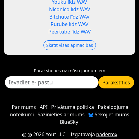
Youku līdz WAV
Niconico līdz WAV
Bitchute līdz WAV
Rutube līdz WAV
Peertube līdz WAV
Skatīt visas apmācības
Parakstieties uz mūsu jaunumiem
Parakstīties
Par mums
API
Privātuma politika
Pakalpojuma
noteikumi
Sazinieties ar mums
Sekojiet mums
BlueSky
2026 Yout LLC
| Izgatavoja
nadermx