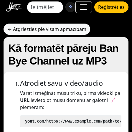
Reģistrēties
← Atgriezties pie visām apmācībām
Kā formatēt pāreju Ban
Bye Channel uz MP3
Atrodiet savu video/audio
Varat izmēģināt mūsu triku, pirms videoklipa
URL
ievietojot mūsu domēnu ar galotni
`/`
piemēram:
 yout.com/https://www.example.com/path/to/vide