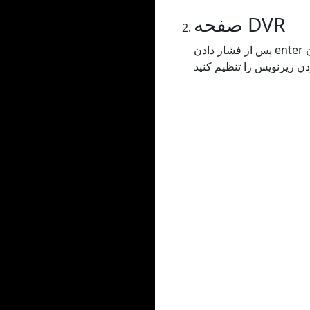
صفحه DVR
پس از فشار دادن enter یا کپی کردن URL در نوار جستجو، به صفحه DVR هدایت می شوید که در آن می توانید هر گونه