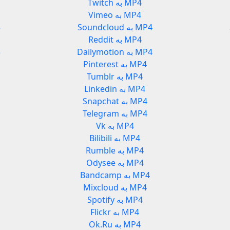
Twitch به MP4
Vimeo به MP4
Soundcloud به MP4
d
Reddit به MP4
Dailymotion به MP4
n
Pinterest به MP4
Tumblr به MP4
Linkedin به MP4
Snapchat به MP4
Telegram به MP4
Vk به MP4
Bilibili به MP4
Rumble به MP4
Odysee به MP4
Bandcamp به MP4
Mixcloud به MP4
Spotify به MP4
Flickr به MP4
Ok.Ru به MP4