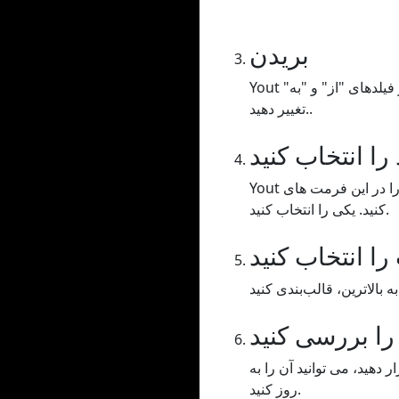
بریدن
Yout به شما امکان می دهد ویدیو / صدای خود را برش دهید، باید محدوده زمانی را بکشید یا مقادیر را در فیلدهای "از" و "به"
تغییر دهید..
را انتخاب کنید
Yout به شما این امکان را می دهد که ویدیو / صدای خود را در این فرمت های MP3 یا WAV (صوتی)، MP4 (ویدئو) یا GIF فرمت
کنید. یکی را انتخاب کنید.
را انتخاب کنید
 را بررسی کنید
دهید، می توانید آن را به
روز کنید.