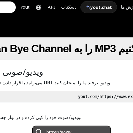
زش ها
دسکتاپ
API
Yout
yout.chat
لب‌بندی کنیم
ویدیو/صوتی خو
ویدیو، ترفند ما را امتحان کنید.
URL
قبل از
می‌توانید با قرار دادن د
یا URL ویدیو/صوت خود را کپی کرده و در نوار جستجو جایگذاری کنید.