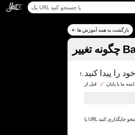
← بازگشت به همه آموزش ها
د را پیدا کنید
امنه ما با پایان
`/`