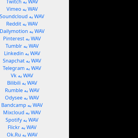
Twitch به WAV
Vimeo به WAV
Soundcloud به WAV
Reddit به WAV
Dailymotion به WAV
Pinterest به WAV
Tumblr به WAV
Linkedin به WAV
Snapchat به WAV
Telegram به WAV
Vk به WAV
Bilibili به WAV
Rumble به WAV
Odysee به WAV
Bandcamp به WAV
Mixcloud به WAV
Spotify به WAV
Flickr به WAV
Ok.Ru به WAV