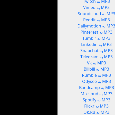
Twitch به MP3
Vimeo به MP3
Soundclou به MP3
Reddit به MP3
Dailymotio به MP3
Pinterest به MP3
Tumblr به MP3
Linkedin به MP3
Snapchat به MP3
Telegram به MP3
Vk به MP3
Bilibili به MP3
Rumble به MP3
Odysee به MP3
Bandcamp به MP3
Mixcloud به MP3
Spotify به MP3
Flickr به MP3
Ok.Ru به MP3