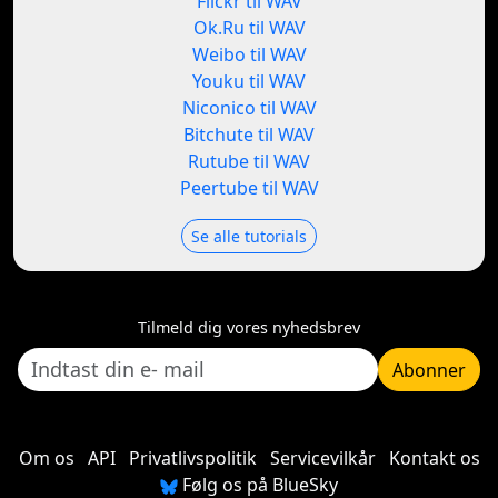
Flickr til WAV
Ok.Ru til WAV
Weibo til WAV
Youku til WAV
Niconico til WAV
Bitchute til WAV
Rutube til WAV
Peertube til WAV
Se alle tutorials
Tilmeld dig vores nyhedsbrev
Abonner
Om os
API
Privatlivspolitik
Servicevilkår
Kontakt os
Følg os på BlueSky