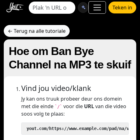
Teken in
← Terug na alle tutoriale
Hoe om Ban Bye
Channel na MP3 te skuif
Vind jou video/klank
Jy kan ons truuk probeer deur ons domein
met die einde
voor die
URL
van die video
`/`
soos volg te plaas:
 yout.com/https://www.example.com/pad/na/video