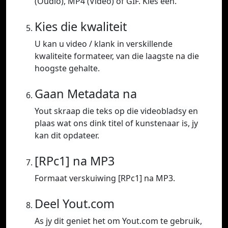
(Oudio), MP4 (Video) of GIF. Kies een.
Kies die kwaliteit
U kan u video / klank in verskillende
kwaliteite formateer, van die laagste na die
hoogste gehalte.
Gaan Metadata na
Yout skraap die teks op die videobladsy en
plaas wat ons dink titel of kunstenaar is, jy
kan dit opdateer.
[RPc1] na MP3
Formaat verskuiwing [RPc1] na MP3.
Deel Yout.com
As jy dit geniet het om Yout.com te gebruik,