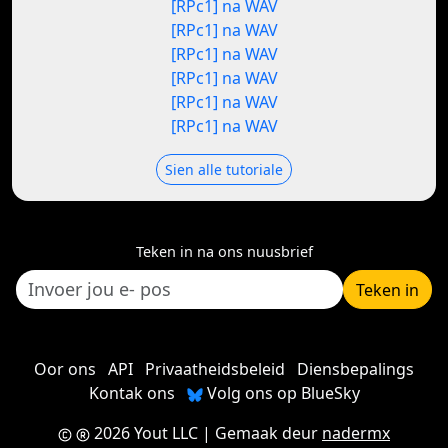
[RPc1] na WAV
[RPc1] na WAV
[RPc1] na WAV
[RPc1] na WAV
[RPc1] na WAV
[RPc1] na WAV
Sien alle tutoriale
Teken in na ons nuusbrief
Teken in
Oor ons
API
Privaatheidsbeleid
Diensbepalings
Kontak ons
Volg ons op BlueSky
2026 Yout LLC
| Gemaak deur
nadermx