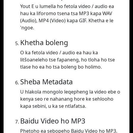
Yout E u lumella ho fetola video / audio ea
hau ka liforomo tsena tsa MP3 kapa WAV
(Audio), MP4 (Video) kapa GIF. Khetha e le
'ngoe.
Khetha boleng
O ka fetola video / audio ea hau ka
litšoaneleho tse fapaneng, ho tloha ho tse
tlase ho ea ho tsa boleng bo holimo.
Sheba Metadata
U hlakola mongolo leqepheng la video ebe o
kenya seo re nahanang hore ke sehlooho
kapa sebini, u ka se ntlafatsa.
Baidu Video ho MP3
Phetoho ea sebopeho Baidu Video ho MP3.