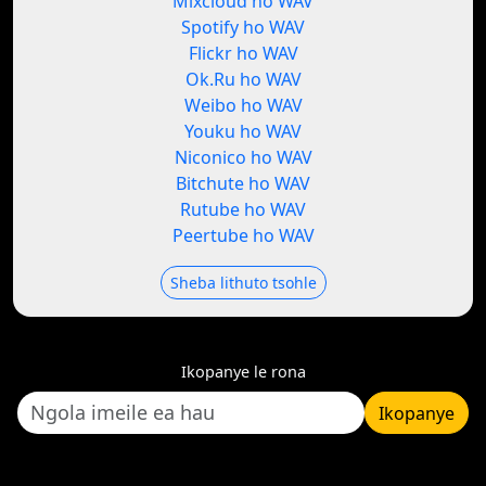
Mixcloud ho WAV
Spotify ho WAV
Flickr ho WAV
Ok.Ru ho WAV
Weibo ho WAV
Youku ho WAV
Niconico ho WAV
Bitchute ho WAV
Rutube ho WAV
Peertube ho WAV
Sheba lithuto tsohle
Ikopanye le rona
Ikopanye