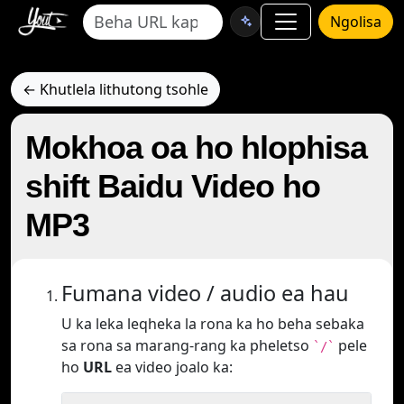
Ngolisa
← Khutlela lithutong tsohle
Mokhoa oa ho hlophisa
shift Baidu Video ho
MP3
Fumana video / audio ea hau
U ka leka leqheka la rona ka ho beha sebaka
sa rona sa marang-rang ka pheletso
pele
`/`
ho
URL
ea video joalo ka: