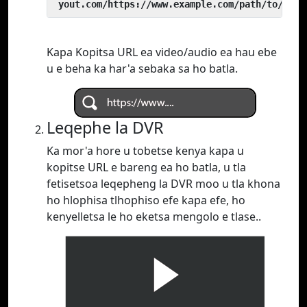
 yout.com/https://www.example.com/path/to/vide
Kapa Kopitsa URL ea video/audio ea hau ebe
u e beha ka har'a sebaka sa ho batla.
Leqephe la DVR
Ka mor'a hore u tobetse kenya kapa u
kopitse URL e bareng ea ho batla, u tla
fetisetsoa leqepheng la DVR moo u tla khona
ho hlophisa tlhophiso efe kapa efe, ho
kenyelletsa le ho eketsa mengolo e tlase..