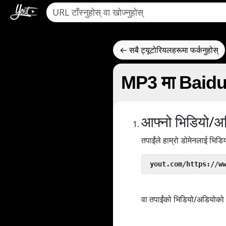
← सबै ट्यूटोरियलहरूमा फर्कनुहोस्
MP3 मा Baidu Vi
आफ्नो भिडियो/अड
तपाईंले हाम्रो डोमेनलाई भिड
 yout.com/https://w
वा तपाईंको भिडियो/अडियोको U