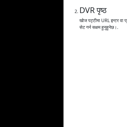
DVR पृष्ठ
खोज पट्टीमा URL इन्टर वा प्र
सेट गर्न सक्षम हुनुहुनेछ।.