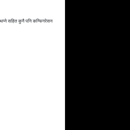
 थप्ने सहित कुनै पनि कन्फिगरेसन