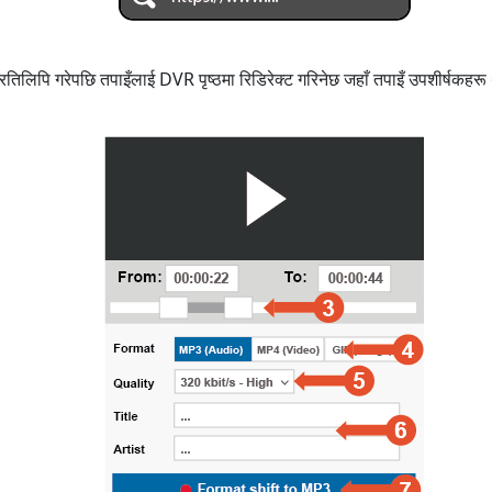
तिलिपि गरेपछि तपाइँलाई DVR पृष्ठमा रिडिरेक्ट गरिनेछ जहाँ तपाइँ उपशीर्षकहरू