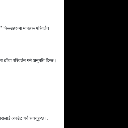
ा" फिल्डहरूमा मानहरू परिवर्तन
ाँचा परिवर्तन गर्न अनुमति दिन्छ।
 यसलाई अपडेट गर्न सक्नुहुन्छ।.