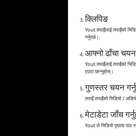
क्लिपिङ
Yout तपाइँलाई तपाइँको भिडियो
गर्नुपर्छ।.
आफ्नो ढाँचा चयन ग
Yout तपाइँलाई तपाइँको भिडि
एउटा छान्नुहोस्।
गुणस्तर चयन गर्नु
तपाइँ तपाइँको भिडियो / अडियोल
मेटाडेटा जाँच गर्नु
Yout ले भिडियो पृष्ठमा पाठ स्