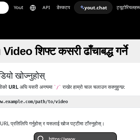
Yout
API
डेस्कटप
ट्यूटोरियलहरू
yout.chat
deo शिफ्ट कसरी ढाँचाबद्ध गर्ने
ियो खोज्नुहोस्
ियोको
URL
अघि यसरी अन्त्यमा
राखेर हाम्रो चाल चलाउन सक्नुहुन्छ:
`/`
ww.example.com/path/to/video
RL प्रतिलिपि गर्नुहोस् र यसलाई खोज पट्टीमा टाँस्नुहोस्।