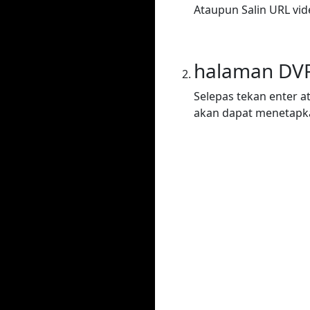
Ataupun Salin URL vi
halaman DV
Selepas tekan enter a
akan dapat menetapka