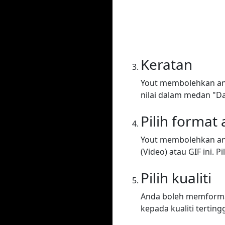
Keratan
Yout membolehkan and
nilai dalam medan "Da
Pilih format
Yout membolehkan an
(Video) atau GIF ini. Pi
Pilih kualiti
Anda boleh memformat 
kepada kualiti tertingg