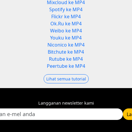
Mixcloud ke MP4
Spotify ke MP4
Flickr ke MP4
Ok.Ru ke MP4
Weibo ke MP4
Youku ke MP4
Niconico ke MP4
Bitchute ke MP4
Rutube ke MP4
Peertube ke MP4
Lihat semua tutorial
Langganan newsletter kami
L