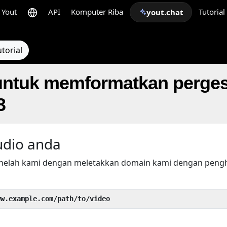
Yout
API
Komputer Riba
Tutorial
yout.chat
torial
ntuk memformatkan perges
3
udio anda
helah kami dengan meletakkan domain kami dengan pen
ww.example.com/path/to/video