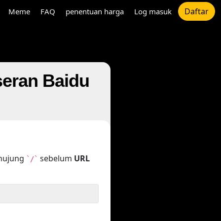
Daftar
Meme
FAQ
penentuan harga
Log masuk
eran Baidu
ghujung
sebelum
URL
`/`