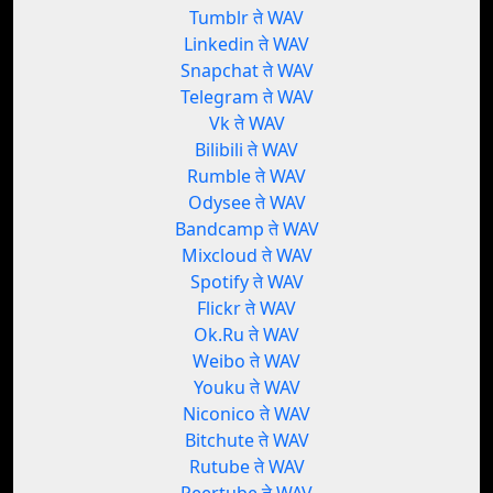
Tumblr ते WAV
Linkedin ते WAV
Snapchat ते WAV
Telegram ते WAV
Vk ते WAV
Bilibili ते WAV
Rumble ते WAV
Odysee ते WAV
Bandcamp ते WAV
Mixcloud ते WAV
Spotify ते WAV
Flickr ते WAV
Ok.Ru ते WAV
Weibo ते WAV
Youku ते WAV
Niconico ते WAV
Bitchute ते WAV
Rutube ते WAV