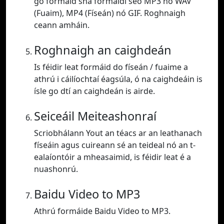
go formáid sna formáidí seo MP3 nó WAV
(Fuaim), MP4 (Físeán) nó GIF. Roghnaigh
ceann amháin.
Roghnaigh an caighdeán
Is féidir leat formáid do físeán / fuaime a
athrú i cáilíochtaí éagsúla, ó na caighdeáin is
ísle go dtí an caighdeán is airde.
Seiceáil Meiteashonraí
Scriobhálann Yout an téacs ar an leathanach
físeáin agus cuireann sé an teideal nó an t-
ealaíontóir a mheasaimid, is féidir leat é a
nuashonrú.
Baidu Video to MP3
Athrú formáide Baidu Video to MP3.