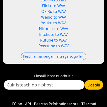
Spotify to WAV
Flickr to WAV
Ok.Ru to WAV
Weibo to WAV
Youku to WAV
Niconico to WAV
Bitchute to WAV
Rutube to WAV
Peertube to WAV
Féach ar na ranganna teagaisc go léir
Liostáil lenár nuachtlitir
Liostáil
Fúinn
API
Beartas Príobháideachta
Téarmaí