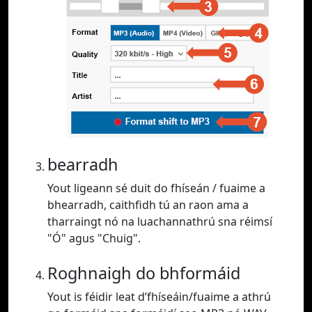
bearradh
Yout ligeann sé duit do fhíseán / fuaime a
bhearradh, caithfidh tú an raon ama a
tharraingt nó na luachannathrú sna réimsí
"Ó" agus "Chuig".
Roghnaigh do bhformáid
Yout is féidir leat d’fhíseáin/fuaime a athrú