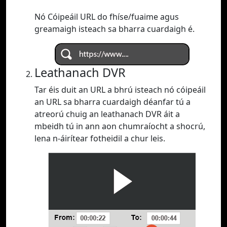
Nó Cóipeáil URL do fhíse/fuaime agus
greamaigh isteach sa bharra cuardaigh é.
Leathanach DVR
Tar éis duit an URL a bhrú isteach nó cóipeáil
an URL sa bharra cuardaigh déanfar tú a
atreorú chuig an leathanach DVR áit a
mbeidh tú in ann aon chumraíocht a shocrú,
lena n-áirítear fotheidil a chur leis.