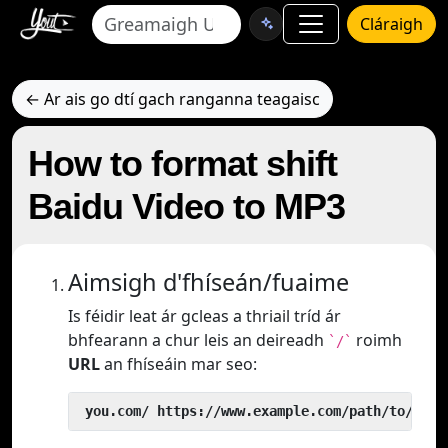
Cláraigh
← Ar ais go dtí gach ranganna teagaisc
How to format shift
Baidu Video to MP3
Aimsigh d'fhíseán/fuaime
Is féidir leat ár gcleas a thriail tríd ár
bhfearann a chur leis an deireadh
roimh
`/`
URL
an fhíseáin mar seo:
 you.com/ https://www.example.com/path/to/vide