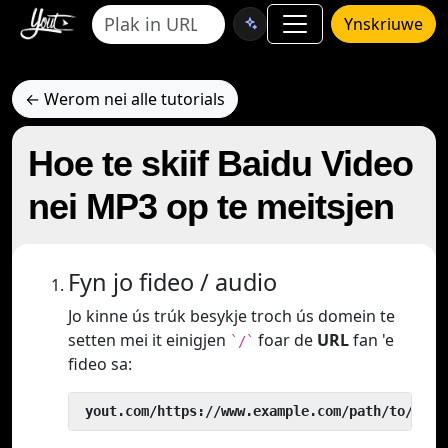
Ynskriuwe
← Werom nei alle tutorials
Hoe te skiif Baidu Video
nei MP3 op te meitsjen
Fyn jo fideo / audio
Jo kinne ús trúk besykje troch ús domein te
setten mei it einigjen
foar de
URL
fan 'e
`/`
fideo sa:
 yout.com/https://www.example.com/path/to/vide