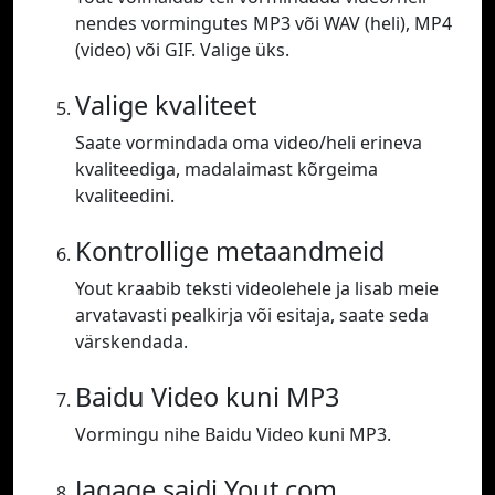
nendes vormingutes MP3 või WAV (heli), MP4
(video) või GIF. Valige üks.
Valige kvaliteet
Saate vormindada oma video/heli erineva
kvaliteediga, madalaimast kõrgeima
kvaliteedini.
Kontrollige metaandmeid
Yout kraabib teksti videolehele ja lisab meie
arvatavasti pealkirja või esitaja, saate seda
värskendada.
Baidu Video kuni MP3
Vormingu nihe Baidu Video kuni MP3.
Jagage saidi Yout.com