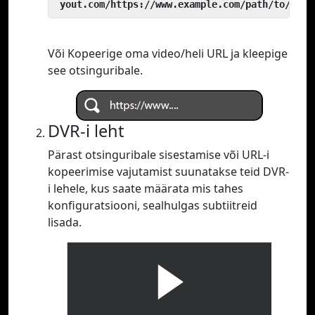
 yout.com/https://www.example.com/path/to/vide
Või Kopeerige oma video/heli URL ja kleepige
see otsinguribale.
DVR-i leht
Pärast otsinguribale sisestamise või URL-i
kopeerimise vajutamist suunatakse teid DVR-
i lehele, kus saate määrata mis tahes
konfiguratsiooni, sealhulgas subtiitreid
lisada.