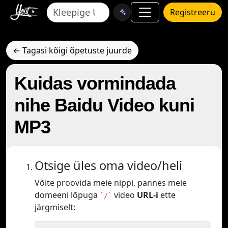
Registreeru
← Tagasi kõigi õpetuste juurde
Kuidas vormindada
nihe Baidu Video kuni
MP3
Otsige üles oma video/heli
Võite proovida meie nippi, pannes meie
domeeni lõpuga
video
URL-i
ette
`/`
järgmiselt: