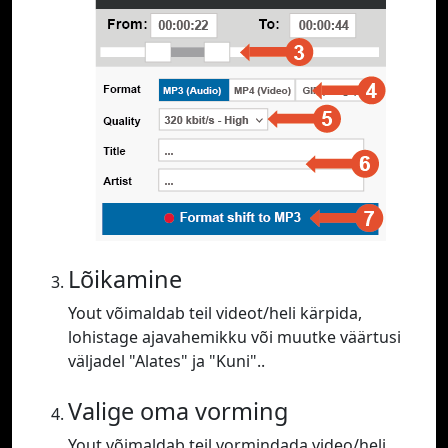
Lõikamine
Yout võimaldab teil videot/heli kärpida,
lohistage ajavahemikku või muutke väärtusi
väljadel "Alates" ja "Kuni"..
Valige oma vorming
Yout võimaldab teil vormindada video/heli