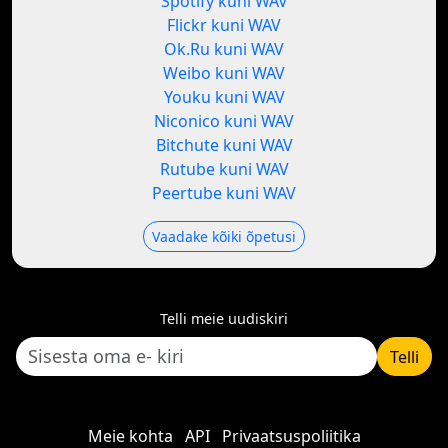
Spotify kuni WAV
Flickr kuni WAV
Ok.Ru kuni WAV
Weibo kuni WAV
Youku kuni WAV
Niconico kuni WAV
Bitchute kuni WAV
Rutube kuni WAV
Peertube kuni WAV
Vaadake kõiki õpetusi
Telli meie uudiskiri
Telli
Meie kohta
API
Privaatsuspoliitika