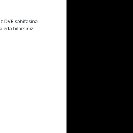
iz DVR səhifəsinə
 edə bilərsiniz..