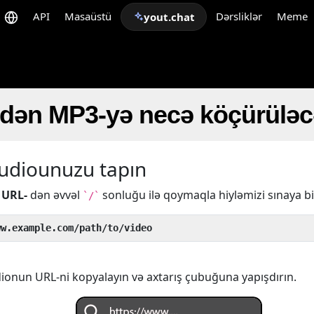
API
Masaüstü
Dərsliklər
Meme
yout.chat
-dən MP3-yə necə köçürülə
udiounuzu tapın
n
URL-
dən əvvəl
sonluğu ilə qoymaqla hiyləmizi sınaya bil
`/`
ww.example.com/path/to/video
onun URL-ni kopyalayın və axtarış çubuğuna yapışdırın.