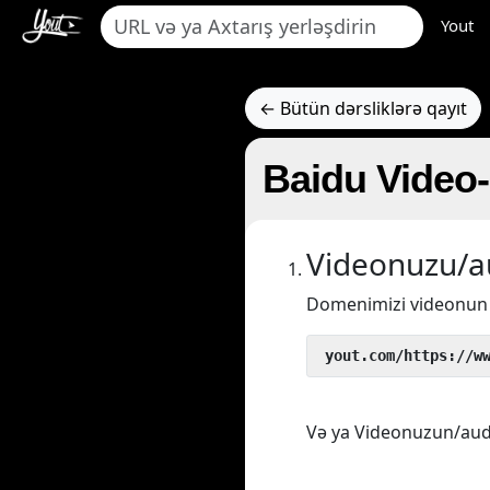
Yout
← Bütün dərsliklərə qayıt
Baidu Video
Videonuzu/a
Domenimizi videonu
 yout.com/https://w
Və ya Videonuzun/audi