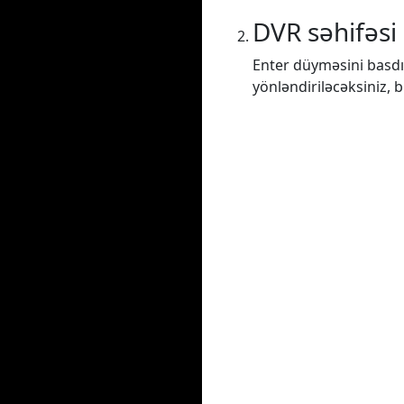
DVR səhifəsi
Enter düyməsini basdı
yönləndiriləcəksiniz, 