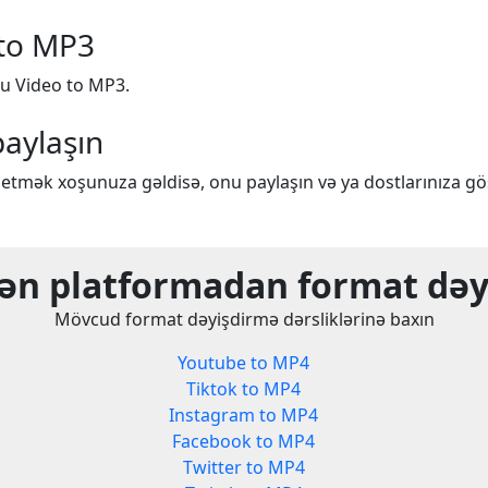
 to MP3
du Video to MP3.
aylaşın
etmək xoşunuza gəldisə, onu paylaşın və ya dostlarınıza gö
lən platformadan format dəyi
Mövcud format dəyişdirmə dərsliklərinə baxın
Youtube to MP4
Tiktok to MP4
Instagram to MP4
Facebook to MP4
Twitter to MP4