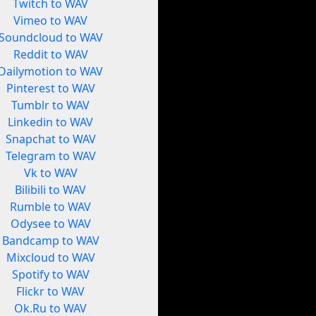
Twitch to WAV
Vimeo to WAV
Soundcloud to WAV
Reddit to WAV
Dailymotion to WAV
Pinterest to WAV
Tumblr to WAV
Linkedin to WAV
Snapchat to WAV
Telegram to WAV
Vk to WAV
Bilibili to WAV
Rumble to WAV
Odysee to WAV
Bandcamp to WAV
Mixcloud to WAV
Spotify to WAV
Flickr to WAV
Ok.Ru to WAV