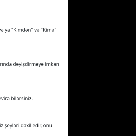
və ya "Kimdən" və "Kimə"
arında dəyişdirməyə imkan
irə bilərsiniz.
 şeyləri daxil edir, onu