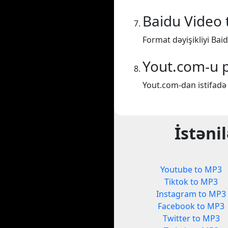
Baidu Video
Format dəyişikliyi Bai
Yout.com-u p
Yout.com-dan istifadə 
İstəni
Youtube to MP3
Tiktok to MP3
Instagram to MP3
Facebook to MP3
Twitter to MP3