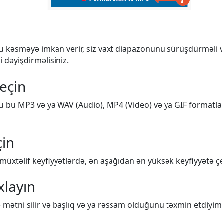
u kəsməyə imkan verir, siz vaxt diapazonunu sürüşdürməli 
i dəyişdirməlisiniz.
seçin
u bu MP3 və ya WAV (Audio), MP4 (Video) və ya GIF formatl
çin
üxtəlif keyfiyyətlərdə, ən aşağıdan ən yüksək keyfiyyətə çev
xlayın
 mətni silir və başlıq və ya rəssam olduğunu təxmin etdiyimiz