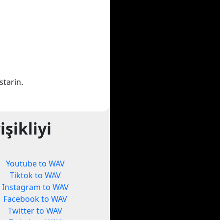
stərin.
şikliyi
Youtube to WAV
Tiktok to WAV
Instagram to WAV
Facebook to WAV
Twitter to WAV