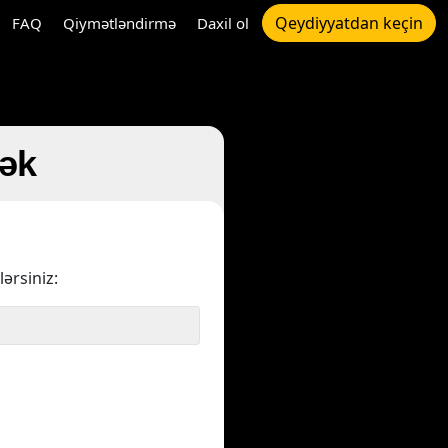
Qeydiyyatdan keçin
FAQ
Qiymətləndirmə
Daxil ol
cək
ərsiniz: