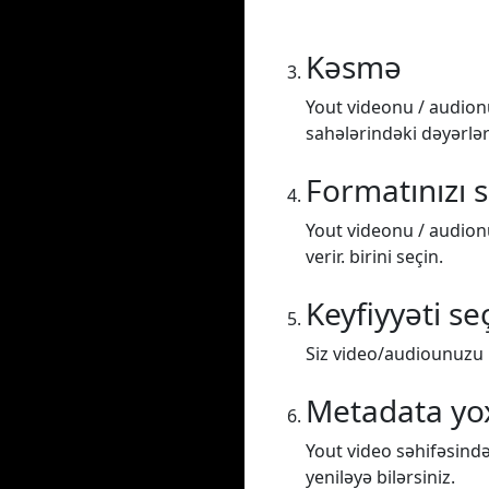
Kəsmə
Yout videonu / audion
sahələrindəki dəyərlər
Formatınızı 
Yout videonu / audion
verir. birini seçin.
Keyfiyyəti se
Siz video/audiounuzu m
Metadata yo
Yout video səhifəsində
yeniləyə bilərsiniz.