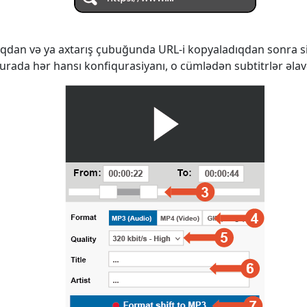
qdan və ya axtarış çubuğunda URL-i kopyaladıqdan sonra s
burada hər hansı konfiqurasiyanı, o cümlədən subtitrlər əlavə