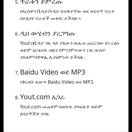
ጥራቱን ይምረጡ
የእርስዎን ቪዲዮ/ኦዲዮ ከዝቅተኛው ወደ ከፍተኛ ጥራት
በተለያየ ጥራቶች መቀየር ይችላሉ።.
ዲበ ውሂብን ያረጋግጡ
Yout በቪዲዮ ገጹ ላይ ያለውን ጽሑፍ ጠራርገው እና ርዕስ
ወይም አርቲስት ብለን የምንገምተውን ነገር ውስጥ
ያስቀምጣቸዋል, ሊያዘምኑት ይችላሉ.
Baidu Video ወደ MP3
የቅርጸት ለውጥ Baidu Video ወደ MP3.
Yout.com አጋራ
Yout.com መጠቀም ከወደዱ ያካፍሉት ወይም
ለጓደኞችዎ ያሳዩ.