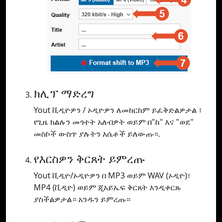
ክሊፕ ማድረግ
Yout ቪዲዮዎን / ኦዲዮዎን ለመከርከም ይፈቅድልዎታል ፣
የጊዜ ክልሉን መጎተት አለብዎት ወይም በ"ከ" እና "ወደ"
መስኮች ውስጥ ያሉትን እሴቶች ይለውጡ።.
የእርስዎን ቅርጸት ይምረጡ
Yout ቪዲዮ/ኦዲዮዎን በ MP3 ወይም WAV (ኦዲዮ)፣
MP4 (ቪዲዮ) ወይም ጂአይኤፍ ቅርጸት እንዲቀርጹ
ያስችልዎታል። አንዱን ይምረጡ።