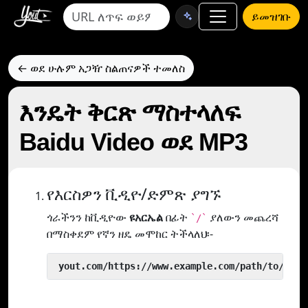
ይመዝገቡ
← ወደ ሁሉም አጋዥ ስልጠናዎች ተመለስ
እንዴት ቅርጽ ማስተላለፍ
Baidu Video ወደ MP3
የእርስዎን ቪዲዮ/ድምጽ ያግኙ
ጎራችንን ከቪዲዮው
ዩአርኤል
በፊት
ያለውን መጨረሻ
`/`
በማስቀደም የኛን ዘዴ መሞከር ትችላለህ፡-
 yout.com/https://www.example.com/path/to/vide