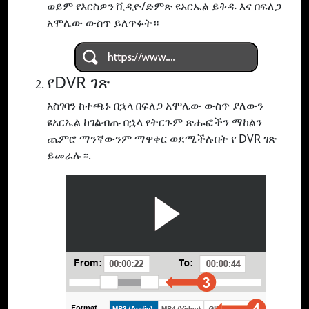
ወይም የእርስዎን ቪዲዮ/ድምጽ ዩአርኤል ይቅዱ እና በፍለጋ
አሞሌው ውስጥ ይለጥፉት።
የDVR ገጽ
አስገባን ከተጫኑ በኋላ በፍለጋ አሞሌው ውስጥ ያለውን
ዩአርኤል ከገልብጡ በኋላ የትርጉም ጽሑፎችን ማከልን
ጨምሮ ማንኛውንም ማዋቀር ወደሚችሉበት የ DVR ገጽ
ይመራሉ።.