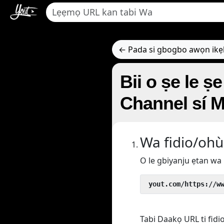
← Pada si gbogbo awọn ik
Bii o ṣe le ṣe 
Channel sí 
Wa fidio/ohù
O le gbiyanju ẹtan wa 
 yout.com/https://w
Tabi Daakọ URL ti fidi