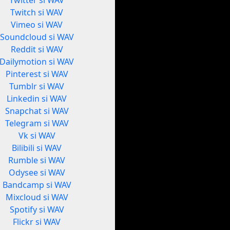
Twitter si WAV
Twitch si WAV
Vimeo si WAV
Soundcloud si WAV
Reddit si WAV
Dailymotion si WAV
Pinterest si WAV
Tumblr si WAV
Linkedin si WAV
Snapchat si WAV
Telegram si WAV
Vk si WAV
Bilibili si WAV
Rumble si WAV
Odysee si WAV
Bandcamp si WAV
Mixcloud si WAV
Spotify si WAV
Flickr si WAV