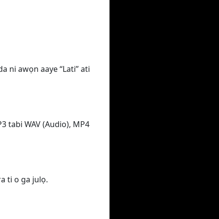
da ni awọn aaye “Lati” ati
MP3 tabi WAV (Audio), MP4
 ti o ga julọ.