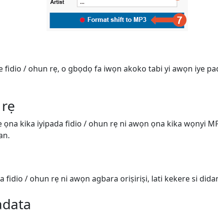
ge fidio / ohun rẹ, o gbọdọ fa iwọn akoko tabi yi awọn iye pa
 rẹ
ṣe ọna kika iyipada fidio / ohun rẹ ni awọn ọna kika wọnyi 
an.
 fidio / ohun rẹ ni awọn agbara oriṣiriṣi, lati kekere si didara
adata