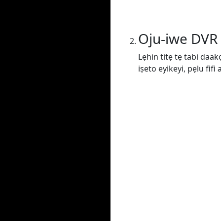
Oju-iwe DVR
Lẹhin titẹ tẹ tabi daak
iṣeto eyikeyi, pẹlu fif