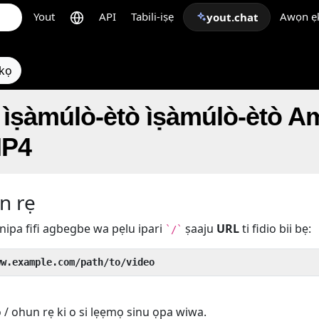
Yout
API
Tabili-iṣẹ
Awọn ẹk
yout.chat
ẹkọ
ìṣàmúlò-ètò ìṣàmúlò-ètò
MP4
n rẹ
nipa fifi agbegbe wa pẹlu ipari
ṣaaju
URL
ti fidio bii bẹ:
`/`
ww.example.com/path/to/video
o / ohun rẹ ki o si lẹẹmọ sinu ọpa wiwa.