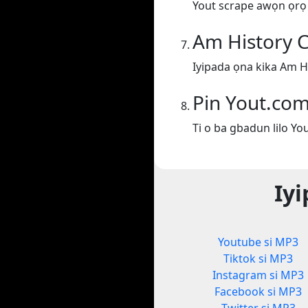
Yout scrape awọn ọrọ lo
Am History 
Iyipada ọna kika Am H
Pin Yout.co
Ti o ba gbadun lilo Yo
Iyi
Youtube si MP3
Tiktok si MP3
Instagram si MP3
Facebook si MP3