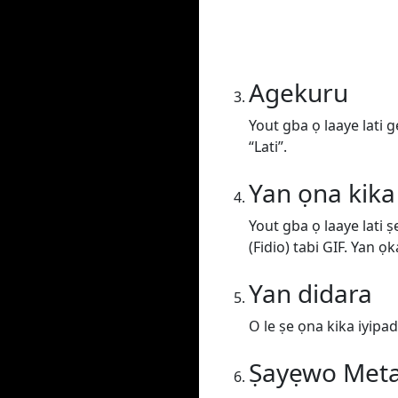
Agekuru
Yout gba ọ laaye lati 
“Lati”.
Yan ọna kika
Yout gba ọ laaye lati 
(Fidio) tabi GIF. Yan ọk
Yan didara
O le ṣe ọna kika iyipada
Ṣayẹwo Met