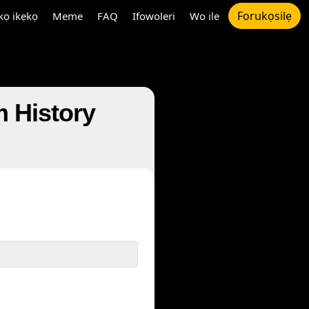
Forukọsilẹ
ọ ikẹkọ
Meme
FAQ
Ifowoleri
Wo ile
 Am History