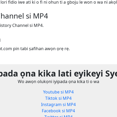
ri fidio iwe ati ki o fi ni ohun ti a gboju le won o wa ni akọl
Channel si MP4
istory Channel si MP4.
m
ut.com pin tabi ṣafihan awọn ọrẹ rẹ.
pada ọna kika lati eyikeyi S
Wo awọn olukọni iyipada ọna kika ti o wa
Youtube si MP4
Tiktok si MP4
Instagram si MP4
Facebook si MP4