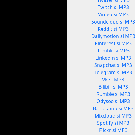
Twitter si MP3
Twitch si MP3
Vimeo si MP3
Soundcloud si MP
Reddit si MP3
Dailymotion si MP
Pinterest si MP3
Tumblr si MP3
Linkedin si MP3
Snapchat si MP3
Telegram si MP3
Vk si MP3
Bilibili si MP3
Rumble si MP3
Odysee si MP3
Bandcamp si MP3
Mixcloud si MP3
Spotify si MP3
Flickr si MP3