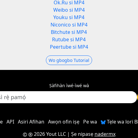
Ok.Ru si MP4
Weibo si MP4
Youku si MP4
Niconico si MP4
Bitchute si MP4
Rutube si MP4
Peertube si MP4
Wo gbogbo Tutorial
Ṣàfihàn ìwé-ìwé wà
re
API
Asiri Afihan
Awọn ofin iṣẹ
Pe wa
Tẹle wa lori 
2026 Yout LLC
| Ṣe nipasẹ
nadermx