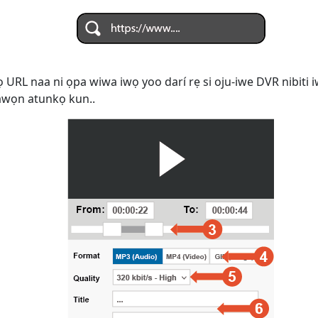
ọ URL naa ni ọpa wiwa iwọ yoo darí rẹ si oju-iwe DVR nibiti i
i awọn atunkọ kun..