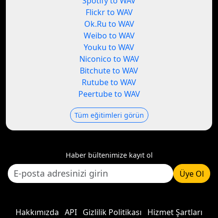
Spotify to WAV
Flickr to WAV
Ok.Ru to WAV
Weibo to WAV
Youku to WAV
Niconico to WAV
Bitchute to WAV
Rutube to WAV
Peertube to WAV
Tüm eğitimleri görün
Haber bültenimize kayıt ol
Üye Ol
Hakkımızda
API
Gizlilik Politikası
Hizmet Şartları