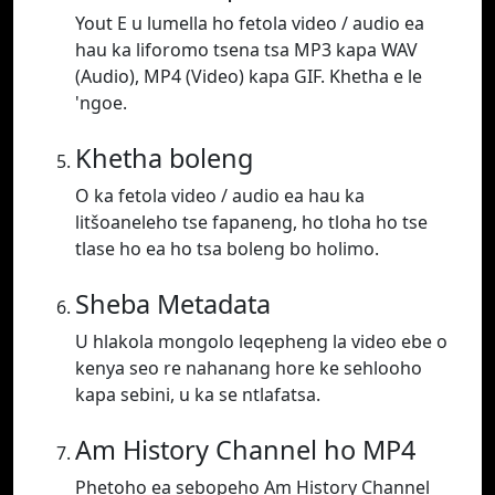
Yout E u lumella ho fetola video / audio ea
hau ka liforomo tsena tsa MP3 kapa WAV
(Audio), MP4 (Video) kapa GIF. Khetha e le
'ngoe.
Khetha boleng
O ka fetola video / audio ea hau ka
litšoaneleho tse fapaneng, ho tloha ho tse
tlase ho ea ho tsa boleng bo holimo.
Sheba Metadata
U hlakola mongolo leqepheng la video ebe o
kenya seo re nahanang hore ke sehlooho
kapa sebini, u ka se ntlafatsa.
Am History Channel ho MP4
Phetoho ea sebopeho Am History Channel