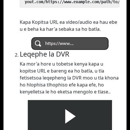
 yout.com/https://www.example.com/path/to/vide
Kapa Kopitsa URL ea video/audio ea hau ebe
u e beha ka har'a sebaka sa ho batla.
Leqephe la DVR
Ka mor'a hore u tobetse kenya kapa u
kopitse URL e bareng ea ho batla, u tla
fetisetsoa leqepheng la DVR moo u tla khona
ho hlophisa tlhophiso efe kapa efe, ho
kenyelletsa le ho eketsa mengolo e tlase..