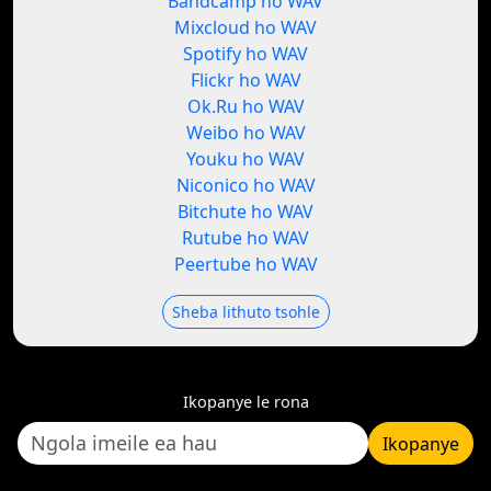
Bandcamp ho WAV
Mixcloud ho WAV
Spotify ho WAV
Flickr ho WAV
Ok.Ru ho WAV
Weibo ho WAV
Youku ho WAV
Niconico ho WAV
Bitchute ho WAV
Rutube ho WAV
Peertube ho WAV
Sheba lithuto tsohle
Ikopanye le rona
Ikopanye