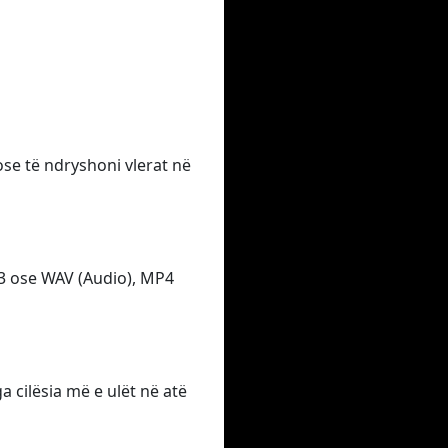
 ose të ndryshoni vlerat në
P3 ose WAV (Audio), MP4
 cilësia më e ulët në atë