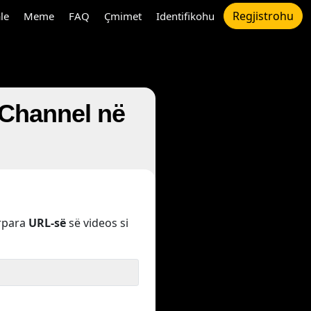
Regjistrohu
le
Meme
FAQ
Çmimet
Identifikohu
 Channel në
rpara
URL-së
së videos si