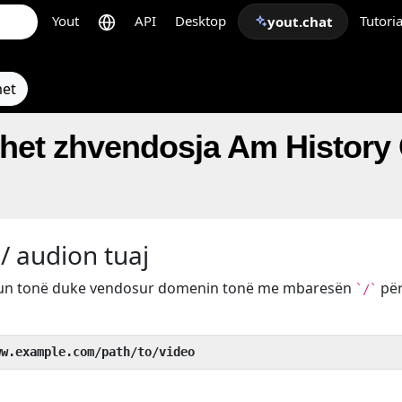
Yout
API
Desktop
Tutoria
yout.chat
met
ohet zhvendosja Am History
/ audion tuaj
kun tonë duke vendosur domenin tonë me mbaresën
pë
`/`
ww.example.com/path/to/video