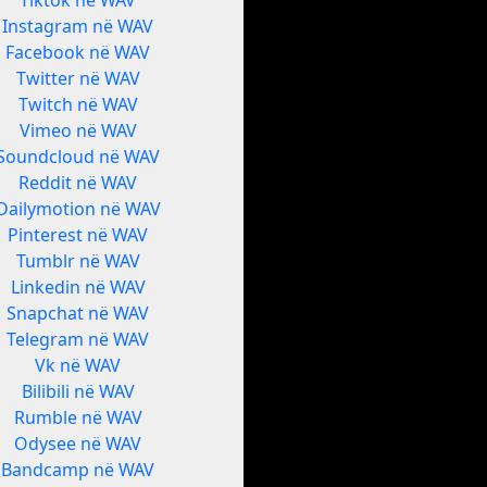
Tiktok në WAV
Instagram në WAV
Facebook në WAV
Twitter në WAV
Twitch në WAV
Vimeo në WAV
Soundcloud në WAV
Reddit në WAV
Dailymotion në WAV
Pinterest në WAV
Tumblr në WAV
Linkedin në WAV
Snapchat në WAV
Telegram në WAV
Vk në WAV
Bilibili në WAV
Rumble në WAV
Odysee në WAV
Bandcamp në WAV