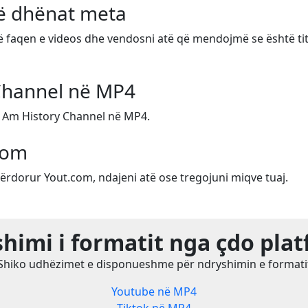
të dhënat meta
në faqen e videos dhe vendosni atë që mendojmë se është tit
Channel në MP4
t Am History Channel në MP4.
com
ërdorur Yout.com, ndajeni atë ose tregojuni miqve tuaj.
himi i formatit nga çdo pla
Shiko udhëzimet e disponueshme për ndryshimin e formati
Youtube në MP4