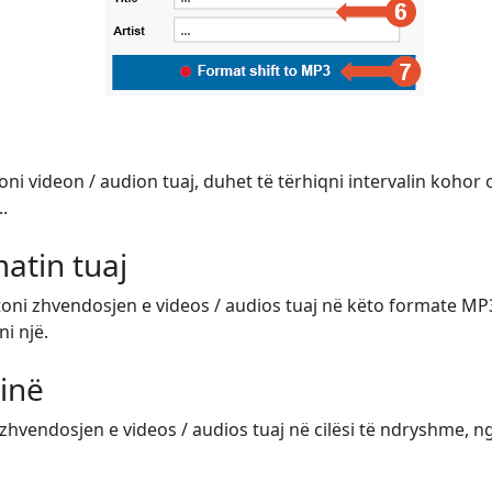
toni videon / audion tuaj, duhet të tërhiqni intervalin kohor
.
atin tuaj
atoni zhvendosjen e videos / audios tuaj në këto formate M
ni një.
sinë
hvendosjen e videos / audios tuaj në cilësi të ndryshme, nga