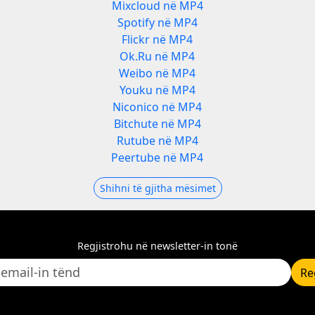
Mixcloud në MP4
Spotify në MP4
Flickr në MP4
Ok.Ru në MP4
Weibo në MP4
Youku në MP4
Niconico në MP4
Bitchute në MP4
Rutube në MP4
Peertube në MP4
Shihni të gjitha mësimet
Regjistrohu në newsletter-in tonë
Re