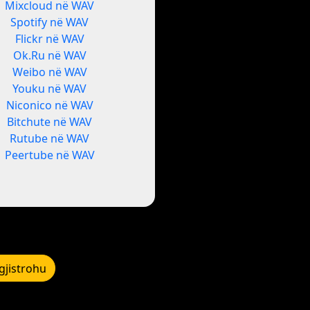
Mixcloud në WAV
Spotify në WAV
Flickr në WAV
Ok.Ru në WAV
Weibo në WAV
Youku në WAV
Niconico në WAV
Bitchute në WAV
Rutube në WAV
Peertube në WAV
gjistrohu