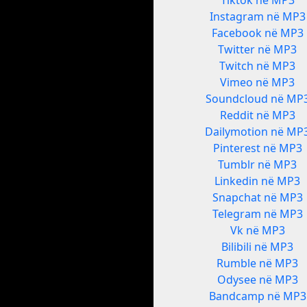
Tiktok në MP3
Instagram në MP3
Facebook në MP3
Twitter në MP3
Twitch në MP3
Vimeo në MP3
Soundcloud në MP
Reddit në MP3
Dailymotion në MP
Pinterest në MP3
Tumblr në MP3
Linkedin në MP3
Snapchat në MP3
Telegram në MP3
Vk në MP3
Bilibili në MP3
Rumble në MP3
Odysee në MP3
Bandcamp në MP3