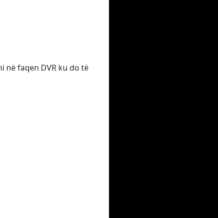
eni në faqen DVR ku do të