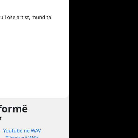
ull ose artist, mund ta
tformë
t
Youtube në WAV