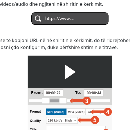
ideos/audio dhe ngjiteni në shiritin e kërkimit.
ose të kopjoni URL-në në shiritin e kërkimit, do të ridrejtoh
dosni çdo konfigurim, duke përfshirë shtimin e titrave.