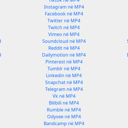
Tiktok në MP4
Instagram në MP4
Facebook në MP4
Twitter në MP4
Twitch në MP4
Vimeo në MP4
3
Soundcloud në MP4
Reddit në MP4
3
Dailymotion në MP4
Pinterest në MP4
Tumblr në MP4
Linkedin në MP4
Snapchat në MP4
Telegram në MP4
Vk në MP4
Bilibili në MP4
Rumble në MP4
Odysee në MP4
Bandcamp në MP4