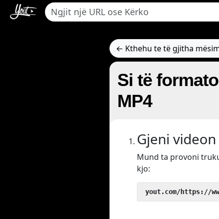
← Kthehu te të gjitha mësi
Si të format
MP4
Gjeni videon 
Mund ta provoni tru
kjo:
 yout.com/https://w