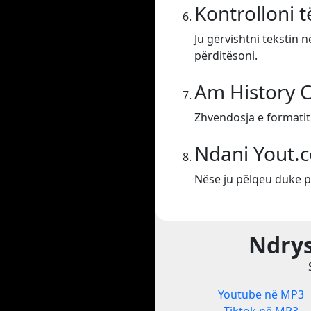
Kontrolloni 
Ju gërvishtni tekstin 
përditësoni.
Am History 
Zhvendosja e formati
Ndani Yout.
Nëse ju pëlqeu duke p
Ndrys
Youtube në MP3