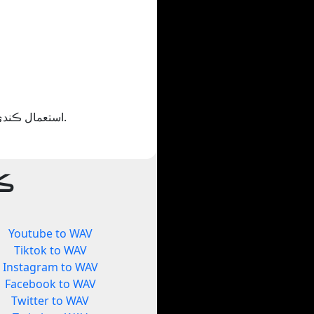
جيڪڏھن توھان لطف اندوز ٿيو Yout.com استعمال ڪندي ان کي حصيداري ڪريو يا پنھنجي دوستن کي ڏيکاريو.
ڪن
Youtube to WAV
Tiktok to WAV
Instagram to WAV
Facebook to WAV
Twitter to WAV