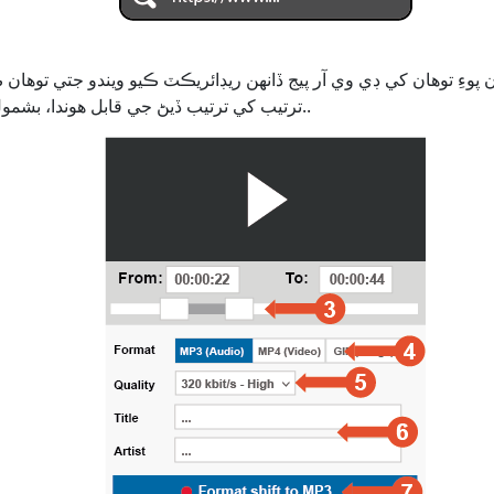
ترتيب کي ترتيب ڏيڻ جي قابل هوندا، بشمول ذيلي عنوان شامل ڪرڻ..