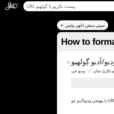
← سڀني سبقن ڏانهن واپس
How to forma
يو/آڊيو ڳولھيو
تم ڪرڻ سان
`/`