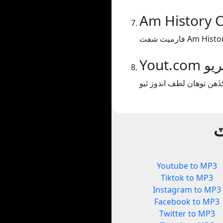
Am History 
Am History C.
ڪريو
ٽ
Youtube to MP3
Tiktok to MP3
Instagram to MP3
Facebook to MP3
Twitter to MP3