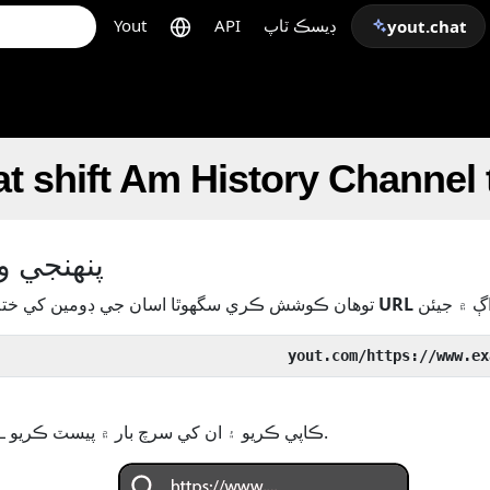
ڊيسڪ ٽاپ
API
Yout
yout.chat
t shift Am History Channel
پنھنجي وڊ
URL
وڊيو جي
توھان ڪوشش ڪري سگھوٿا اسان جي ڊومين کي خ
يا پنھنجي وڊيو/آڊيو جو URL ڪاپي ڪريو ۽ ان کي سرچ بار ۾ پيسٽ ڪريو.