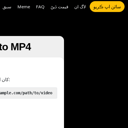
سائن اپ ڪريو
لاگ ان
قيمت ڏيڻ
FAQ
Meme
سبق
 to MP4
کان اڳ ۾ جيئن:
 yout.com/https://www.example.com/path/to/video