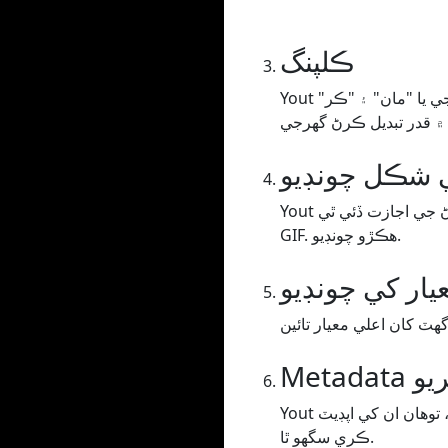
ڪلپنگ
Yout توهان کي توهان جي وڊيو/آڊيو کي ڪٽڻ جي اجازت ڏئي ٿي، توهان کي وقت جي حد کي ڇڪڻ گهرجي يا "مان" ۽ "ڪر"
ي شڪل چونڊيو
Yout توهان کي توهان جي وڊيو / آڊيو کي انهن فارميٽ ۾ شفٽ ڪرڻ جي اجازت ڏئي ٿي MP3 يا WAV (آڊيو)، MP4 (وڊيو) يا
GIF. ھڪڙو چونڊيو.
يار کي چونڊيو
ڪريو
Yout وڊيو پيج تي متن کي اسڪريپ ڪري ٿو ۽ ان ۾ رکي ٿو جيڪو اسان اندازو لڳايو آهي عنوان يا فنڪار، توهان ان کي اپڊيٽ
ڪري سگهو ٿا.