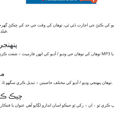
فيلڊ ۾ قدر تبديل ڪرڻ گهرجي.
پنھنج
مع
توھان پنھنجي وڊيو / آڊيو کي مختلف خاصيتن ۾ تبديل ڪري سگھو ٿا، گھٽ کان اعلي معيار تائين.
Metadata چيڪ 