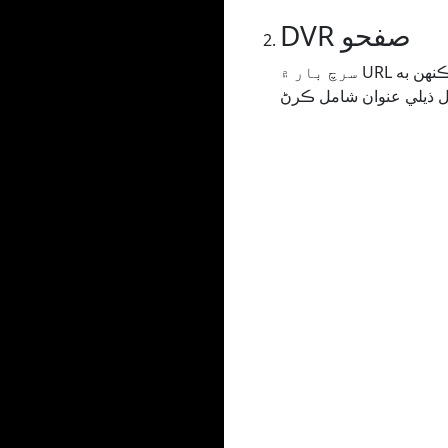
DVR صفحو
سرچ بار ۾ URL داخل ڪرڻ يا ڪاپي ڪرڻ کان پوءِ توهان کي ڊي وي آر پيج ڏانهن ريڊائريڪٽ ڪيو ويندو جتي توهان ڪنهن به