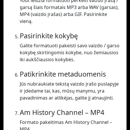
Yout leidžia formatuoti perkelti vaizdo įrašą /
garsą šiais formatais MP3 arba WAV (garsas),
MP4 (vaizdo įrašas) arba GIF. Pasirinkite
vieną.
Pasirinkite kokybę
Galite formatuoti pakeisti savo vaizdo / garso
kokybę skirtingomis kokybe, nuo žemiausios
iki aukščiausios kokybės.
Patikrinkite metaduomenis
Jūs nubraukiate tekstą vaizdo įrašo puslapyje
ir įdedame tai, kas, mūsų manymu, yra
pavadinimas ar atlikėjas, galite jį atnaujinti.
Am History Channel – MP4
Formato pakeitimas Am History Channel –
MP4.