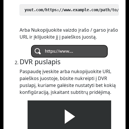
 yout.com/https://www.example.com/path/to/vide
Arba Nukopijuokite vaizdo įrašo / garso įrašo
URL ir įklijuokite jį į paieškos juostą.
DVR puslapis
Paspaudę įveskite arba nukopijuokite URL
paieškos juostoje, būsite nukreipti į DVR
puslapį, kuriame galėsite nustatyti bet kokią
konfigūraciją, įskaitant subtitrų pridėjimą.