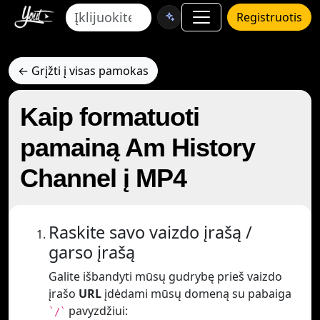
Registruotis
← Grįžti į visas pamokas
Kaip formatuoti
pamainą Am History
Channel į MP4
Raskite savo vaizdo įrašą /
garso įrašą
Galite išbandyti mūsų gudrybę prieš vaizdo
įrašo
URL
įdėdami mūsų domeną su pabaiga
pavyzdžiui:
`/`