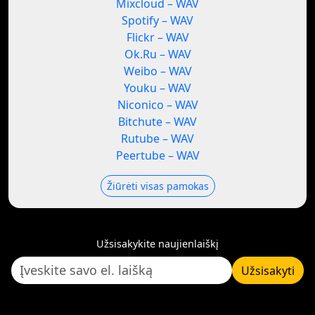
Mixcloud – WAV
Spotify – WAV
Flickr – WAV
Ok.Ru – WAV
Weibo – WAV
Youku – WAV
Niconico – WAV
Bitchute – WAV
Rutube – WAV
Peertube – WAV
Žiūrėti visas pamokas
Užsisakykite naujienlaiškį
Užsisakyti