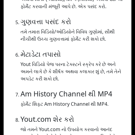
ફોર્મેટ કરવાની મંજૂરી આપે છે. એક પસંદ કરો.
ગુણવત્તા પસંદ કરો
તમે તમારા વિડિયો/ઓડિયોને વિવિધ ગુણોમાં, સૌથી
નીચીથી ઉચ્ચ ગુણવત્તામાં ફોર્મેટ કરી શકો છો.
મેટાડેટા તપાસો
Yout વિડિયો પેજ પરના ટેક્સ્ટને સ્ક્રેપ કરે છે અને
અમને લાગે છે કે શીર્ષક અથવા કલાકાર શું છે, તમે તેને
અપડેટ કરી શકો છો.
Am History Channel થી MP4
ફોર્મેટ શિફ્ટ Am History Channel થી MP4.
Yout.com શેર કરો
જો તમને Yout.com નો ઉપયોગ કરવાનો આનંદ