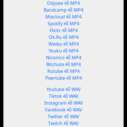
Odysee થી MP4
Bandcamp થી MP4
Mixcloud થી MP4
Spotify થી MP4
Flickr થી MP4
Ok.Ru થી MP4
Weibo થી MP4
Youku થી MP4
Niconico થી MP4
Bitchute થી MP4
Rutube થી MP4
Peertube થી MP4
Youtube થી WAV
Tiktok થી WAV
Instagram થી WAV
Facebook થી WAV
Twitter થી WAV
Twitch થી WAV