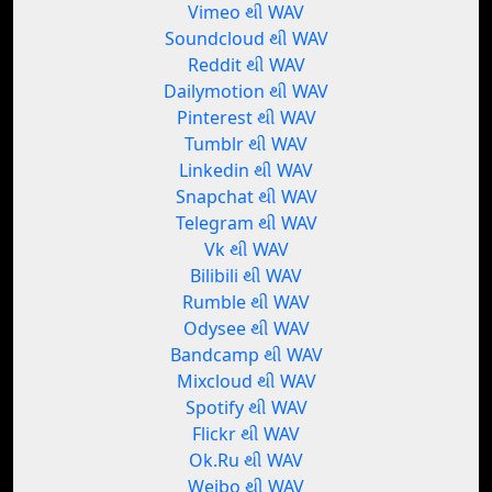
Vimeo થી WAV
Soundcloud થી WAV
Reddit થી WAV
Dailymotion થી WAV
Pinterest થી WAV
Tumblr થી WAV
Linkedin થી WAV
Snapchat થી WAV
Telegram થી WAV
Vk થી WAV
Bilibili થી WAV
Rumble થી WAV
Odysee થી WAV
Bandcamp થી WAV
Mixcloud થી WAV
Spotify થી WAV
Flickr થી WAV
Ok.Ru થી WAV
Weibo થી WAV