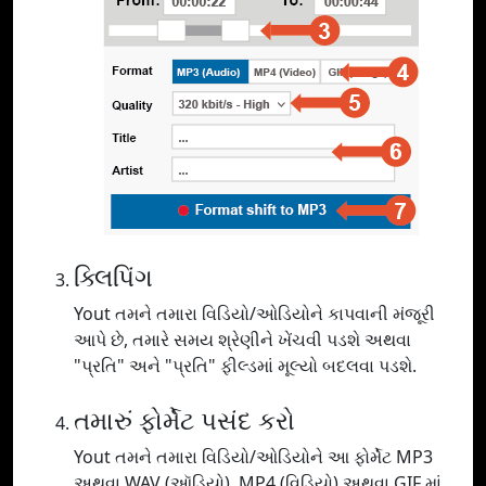
ક્લિપિંગ
Yout તમને તમારા વિડિયો/ઓડિયોને કાપવાની મંજૂરી
આપે છે, તમારે સમય શ્રેણીને ખેંચવી પડશે અથવા
"પ્રતિ" અને "પ્રતિ" ફીલ્ડમાં મૂલ્યો બદલવા પડશે.
તમારું ફોર્મેટ પસંદ કરો
Yout તમને તમારા વિડિયો/ઓડિયોને આ ફોર્મેટ MP3
અથવા WAV (ઑડિયો), MP4 (વિડિયો) અથવા GIF માં