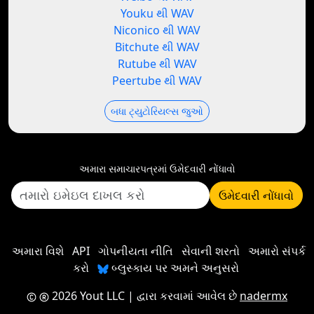
Youku થી WAV
Niconico થી WAV
Bitchute થી WAV
Rutube થી WAV
Peertube થી WAV
બધા ટ્યુટોરિયલ્સ જુઓ
અમારા સમાચારપત્રમાં ઉમેદવારી નોંધાવો
ઉમેદવારી નોંધાવો
અમારા વિશે
API
ગોપનીયતા નીતિ
સેવાની શરતો
અમારો સંપર્ક
કરો
બ્લુસ્કાય પર અમને અનુસરો
2026 Yout LLC
| દ્વારા કરવામાં આવેલ છે
nadermx