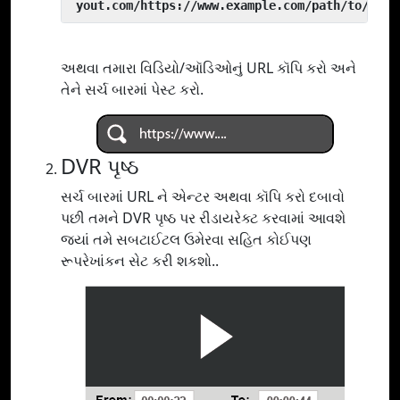
 yout.com/https://www.example.com/path/to/vide
અથવા તમારા વિડિયો/ઑડિઓનું URL કૉપિ કરો અને
તેને સર્ચ બારમાં પેસ્ટ કરો.
DVR પૃષ્ઠ
સર્ચ બારમાં URL ને એન્ટર અથવા કૉપિ કરો દબાવો
પછી તમને DVR પૃષ્ઠ પર રીડાયરેક્ટ કરવામાં આવશે
જ્યાં તમે સબટાઈટલ ઉમેરવા સહિત કોઈપણ
રૂપરેખાંકન સેટ કરી શકશો..