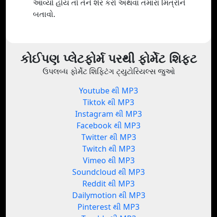
આવ્યો હોય તો તેને શેર કરો અથવા તમારા મિત્રોને
બતાવો.
કોઈપણ પ્લેટફોર્મ પરથી ફોર્મેટ શિફ્ટ
ઉપલબ્ધ ફોર્મેટ શિફ્ટિંગ ટ્યુટોરિયલ્સ જુઓ
Youtube થી MP3
Tiktok થી MP3
Instagram થી MP3
Facebook થી MP3
Twitter થી MP3
Twitch થી MP3
Vimeo થી MP3
Soundcloud થી MP3
Reddit થી MP3
Dailymotion થી MP3
Pinterest થી MP3