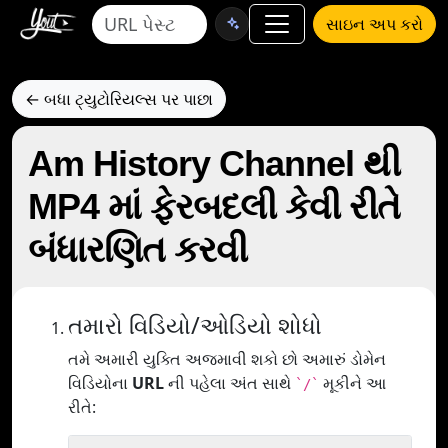
સાઇન અપ કરો
← બધા ટ્યુટોરિયલ્સ પર પાછા
Am History Channel થી
MP4 માં ફેરબદલી કેવી રીતે
બંધારણિત કરવી
તમારો વિડિયો/ઓડિયો શોધો
તમે અમારી યુક્તિ અજમાવી શકો છો અમારું ડોમેન
વિડિયોના
URL
ની પહેલા અંત સાથે
મૂકીને આ
`/`
રીતે: