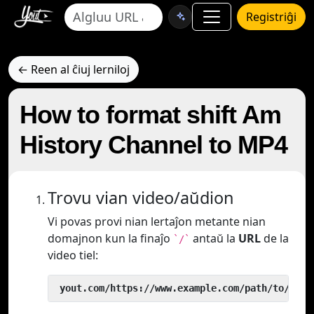
Registriĝi
← Reen al ĉiuj lerniloj
How to format shift Am
History Channel to MP4
Trovu vian video/aŭdion
Vi povas provi nian lertaĵon metante nian
domajnon kun la finaĵo
antaŭ la
URL
de la
`/`
video tiel:
 yout.com/https://www.example.com/path/to/vide