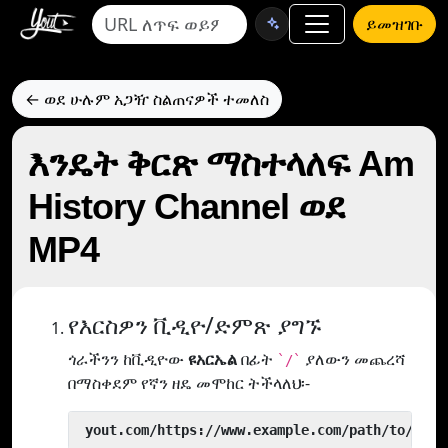
ይመዝገቡ
← ወደ ሁሉም አጋዥ ስልጠናዎች ተመለስ
እንዴት ቅርጽ ማስተላለፍ Am
History Channel ወደ
MP4
የእርስዎን ቪዲዮ/ድምጽ ያግኙ
ጎራችንን ከቪዲዮው
ዩአርኤል
በፊት
ያለውን መጨረሻ
`/`
በማስቀደም የኛን ዘዴ መሞከር ትችላለህ፡-
 yout.com/https://www.example.com/path/to/vide