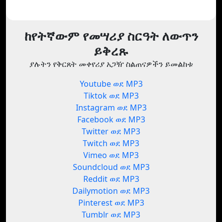
ከየትኛውም የመሣሪያ ስርዓት ለውጥን
ይቅረጹ
ያሉትን የቅርጸት መቀየሪያ አጋዥ ስልጠናዎችን ይመልከቱ
Youtube ወደ MP3
Tiktok ወደ MP3
Instagram ወደ MP3
Facebook ወደ MP3
Twitter ወደ MP3
Twitch ወደ MP3
Vimeo ወደ MP3
Soundcloud ወደ MP3
Reddit ወደ MP3
Dailymotion ወደ MP3
Pinterest ወደ MP3
Tumblr ወደ MP3