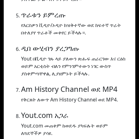
ጥራቱን ይምረጡ
የእርስዎን ቪዲዮ/ኦዲዮ ከዝቅተኛው ወደ ከፍተኛ ጥራት
በተለያየ ጥራቶች መቀየር ይችላሉ።.
ዲበ ውሂብን ያረጋግጡ
Yout በቪዲዮ ገጹ ላይ ያለውን ጽሑፍ ጠራርገው እና ርዕስ
ወይም አርቲስት ብለን የምንገምተውን ነገር ውስጥ
ያስቀምጣቸዋል, ሊያዘምኑት ይችላሉ.
Am History Channel ወደ MP4
የቅርጸት ለውጥ Am History Channel ወደ MP4.
Yout.com አጋራ
Yout.com መጠቀም ከወደዱ ያካፍሉት ወይም
ለጓደኞችዎ ያሳዩ.