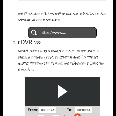
ወይም የእርስዎን ቪዲዮ/ድምጽ ዩአርኤል ይቅዱ እና በፍለጋ
አሞሌው ውስጥ ይለጥፉት።
የDVR ገጽ
አስገባን ከተጫኑ በኋላ በፍለጋ አሞሌው ውስጥ ያለውን
ዩአርኤል ከገልብጡ በኋላ የትርጉም ጽሑፎችን ማከልን
ጨምሮ ማንኛውንም ማዋቀር ወደሚችሉበት የ DVR ገጽ
ይመራሉ።.