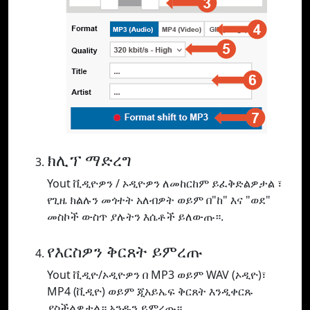
ክሊፕ ማድረግ
Yout ቪዲዮዎን / ኦዲዮዎን ለመከርከም ይፈቅድልዎታል ፣
የጊዜ ክልሉን መጎተት አለብዎት ወይም በ"ከ" እና "ወደ"
መስኮች ውስጥ ያሉትን እሴቶች ይለውጡ።.
የእርስዎን ቅርጸት ይምረጡ
Yout ቪዲዮ/ኦዲዮዎን በ MP3 ወይም WAV (ኦዲዮ)፣
MP4 (ቪዲዮ) ወይም ጂአይኤፍ ቅርጸት እንዲቀርጹ
ያስችልዎታል። አንዱን ይምረጡ።