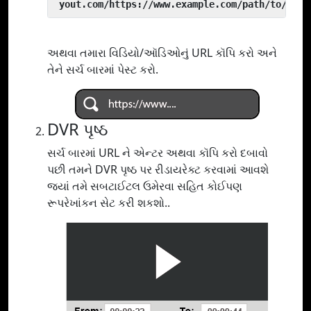
 yout.com/https://www.example.com/path/to/vide
અથવા તમારા વિડિયો/ઑડિઓનું URL કૉપિ કરો અને
તેને સર્ચ બારમાં પેસ્ટ કરો.
DVR પૃષ્ઠ
સર્ચ બારમાં URL ને એન્ટર અથવા કૉપિ કરો દબાવો
પછી તમને DVR પૃષ્ઠ પર રીડાયરેક્ટ કરવામાં આવશે
જ્યાં તમે સબટાઈટલ ઉમેરવા સહિત કોઈપણ
રૂપરેખાંકન સેટ કરી શકશો..