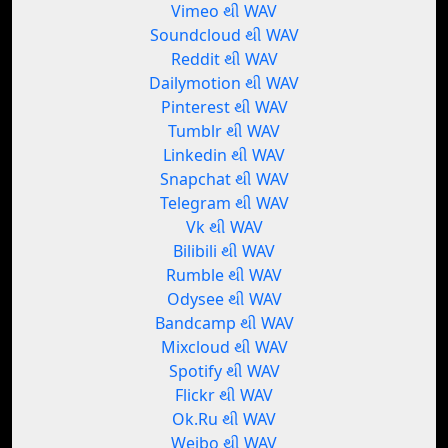
Vimeo થી WAV
Soundcloud થી WAV
Reddit થી WAV
Dailymotion થી WAV
Pinterest થી WAV
Tumblr થી WAV
Linkedin થી WAV
Snapchat થી WAV
Telegram થી WAV
Vk થી WAV
Bilibili થી WAV
Rumble થી WAV
Odysee થી WAV
Bandcamp થી WAV
Mixcloud થી WAV
Spotify થી WAV
Flickr થી WAV
Ok.Ru થી WAV
Weibo થી WAV