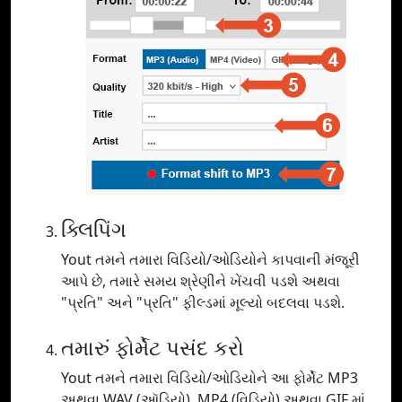
ક્લિપિંગ
Yout તમને તમારા વિડિયો/ઓડિયોને કાપવાની મંજૂરી
આપે છે, તમારે સમય શ્રેણીને ખેંચવી પડશે અથવા
"પ્રતિ" અને "પ્રતિ" ફીલ્ડમાં મૂલ્યો બદલવા પડશે.
તમારું ફોર્મેટ પસંદ કરો
Yout તમને તમારા વિડિયો/ઓડિયોને આ ફોર્મેટ MP3
અથવા WAV (ઑડિયો), MP4 (વિડિયો) અથવા GIF માં