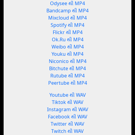
Odysee થી MP4
Bandcamp થી MP4
Mixcloud થી MP4
Spotify થી MP4
Flickr થી MP4
Ok.Ru થી MP4
Weibo થી MP4
Youku થી MP4
Niconico થી MP4
Bitchute થી MP4
Rutube થી MP4
Peertube થી MP4
Youtube થી WAV
Tiktok થી WAV
Instagram થી WAV
Facebook થી WAV
Twitter થી WAV
Twitch થી WAV