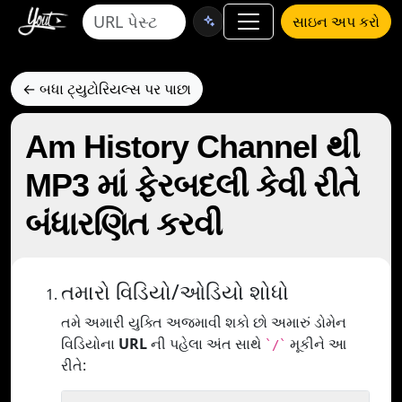
સાઇન અપ કરો
← બધા ટ્યુટોરિયલ્સ પર પાછા
Am History Channel થી
MP3 માં ફેરબદલી કેવી રીતે
બંધારણિત કરવી
તમારો વિડિયો/ઓડિયો શોધો
તમે અમારી યુક્તિ અજમાવી શકો છો અમારું ડોમેન
વિડિયોના
URL
ની પહેલા અંત સાથે
મૂકીને આ
`/`
રીતે: