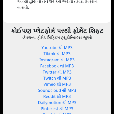
આવ્યો હોય તો તેને શેર કરો અથવા તમારા મિત્રોને
બતાવો.
કોઈપણ પ્લેટફોર્મ પરથી ફોર્મેટ શિફ્ટ
ઉપલબ્ધ ફોર્મેટ શિફ્ટિંગ ટ્યુટોરિયલ્સ જુઓ
Youtube થી MP3
Tiktok થી MP3
Instagram થી MP3
Facebook થી MP3
Twitter થી MP3
Twitch થી MP3
Vimeo થી MP3
Soundcloud થી MP3
Reddit થી MP3
Dailymotion થી MP3
Pinterest થી MP3