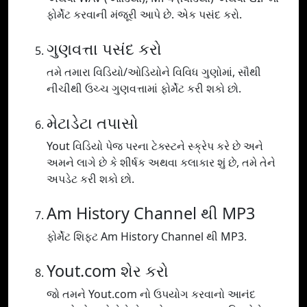
ફોર્મેટ કરવાની મંજૂરી આપે છે. એક પસંદ કરો.
ગુણવત્તા પસંદ કરો
તમે તમારા વિડિયો/ઓડિયોને વિવિધ ગુણોમાં, સૌથી
નીચીથી ઉચ્ચ ગુણવત્તામાં ફોર્મેટ કરી શકો છો.
મેટાડેટા તપાસો
Yout વિડિયો પેજ પરના ટેક્સ્ટને સ્ક્રેપ કરે છે અને
અમને લાગે છે કે શીર્ષક અથવા કલાકાર શું છે, તમે તેને
અપડેટ કરી શકો છો.
Am History Channel થી MP3
ફોર્મેટ શિફ્ટ Am History Channel થી MP3.
Yout.com શેર કરો
જો તમને Yout.com નો ઉપયોગ કરવાનો આનંદ