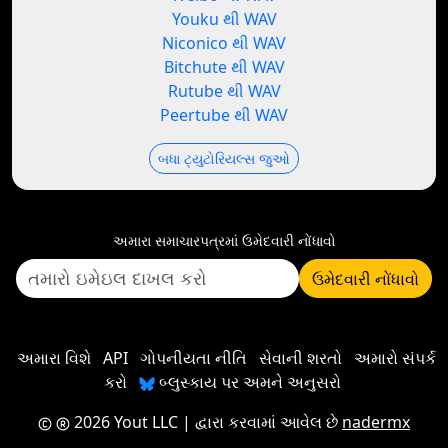
Youku થી WAV
Niconico થી WAV
Bitchute થી WAV
Rutube થી WAV
Peertube થી WAV
બધા ટ્યુટોરિયલ્સ જુઓ
અમારા સમાચારપત્રમાં ઉમેદવારી નોંધાવો
ઉમેદવારી નોંધાવો
અમારા વિશે
API
ગોપનીયતા નીતિ
સેવાની શરતો
અમારો સંપર્ક
કરો
બ્લુસ્કાય પર અમને અનુસરો
2026 Yout LLC
| દ્વારા કરવામાં આવેલ છે
nadermx