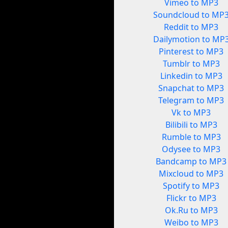
Vimeo to MP3
Soundcloud to MP
Reddit to MP3
Dailymotion to MP
Pinterest to MP3
Tumblr to MP3
Linkedin to MP3
Snapchat to MP3
Telegram to MP3
Vk to MP3
Bilibili to MP3
Rumble to MP3
Odysee to MP3
Bandcamp to MP3
Mixcloud to MP3
Spotify to MP3
Flickr to MP3
Ok.Ru to MP3
Weibo to MP3