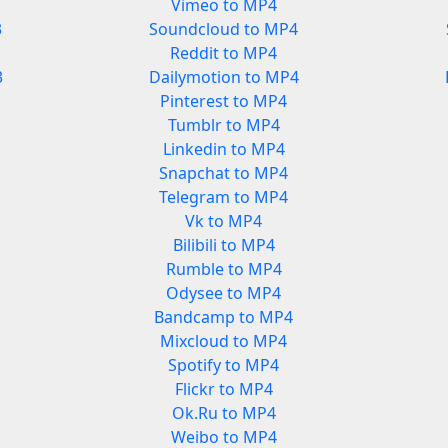
Vimeo to MP4
3
Soundcloud to MP4
Reddit to MP4
3
Dailymotion to MP4
Pinterest to MP4
Tumblr to MP4
Linkedin to MP4
Snapchat to MP4
Telegram to MP4
Vk to MP4
Bilibili to MP4
Rumble to MP4
Odysee to MP4
Bandcamp to MP4
Mixcloud to MP4
Spotify to MP4
Flickr to MP4
Ok.Ru to MP4
Weibo to MP4