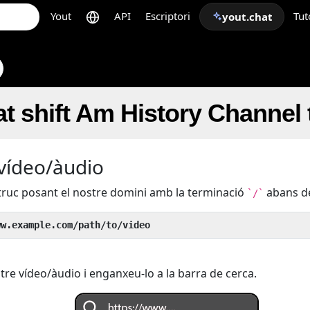
Yout
API
Escriptori
Tut
yout.chat
t shift Am History Channel
 vídeo/àudio
 truc posant el nostre domini amb la terminació
abans de
`/`
ww.example.com/path/to/video
tre vídeo/àudio i enganxeu-lo a la barra de cerca.