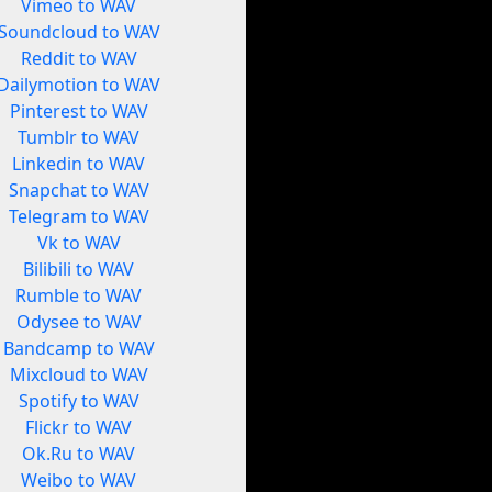
Vimeo to WAV
Soundcloud to WAV
Reddit to WAV
Dailymotion to WAV
Pinterest to WAV
Tumblr to WAV
Linkedin to WAV
Snapchat to WAV
Telegram to WAV
Vk to WAV
Bilibili to WAV
Rumble to WAV
Odysee to WAV
Bandcamp to WAV
Mixcloud to WAV
Spotify to WAV
Flickr to WAV
Ok.Ru to WAV
Weibo to WAV