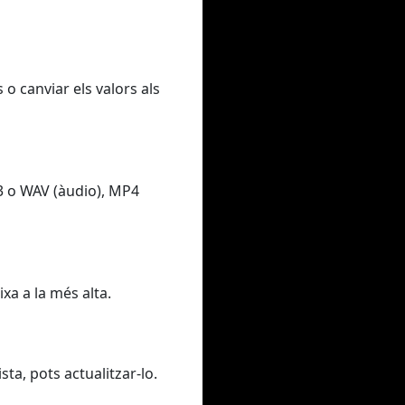
 o canviar els valors als
3 o WAV (àudio), MP4
xa a la més alta.
sta, pots actualitzar-lo.