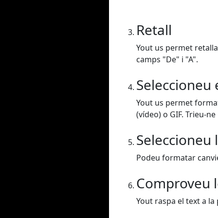
Retall
Yout us permet retalla
camps "De" i "A".
Seleccioneu 
Yout us permet format
(vídeo) o GIF. Trieu-ne
Seleccioneu l
Podeu formatar canvieu
Comproveu l
Yout raspa el text a la