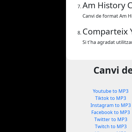
Am History 
Canvi de format Am H
Comparteix 
Si t'ha agradat utilit
Canvi d
Youtube to MP3
Tiktok to MP3
Instagram to MP3
Facebook to MP3
Twitter to MP3
Twitch to MP3