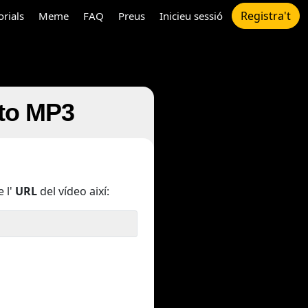
Registra't
orials
Meme
FAQ
Preus
Inicieu sessió
 to MP3
 l'
URL
del vídeo així: