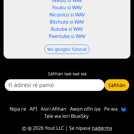
Weibo si WAV
Youku si WAV
Niconico si WAV
Bitchute si WAV
Rutube si WAV
Peertube si WAV
Wo gbogbo Tutorial
Ṣàfihàn ìwé-ìwé wà
Ṣàfihàn
Nipa re
API
Asiri Afihan
Awọn ofin iṣẹ
Pe wa
Tẹle wa lori BlueSky
2026 Yout LLC
| Ṣe nipasẹ
nadermx