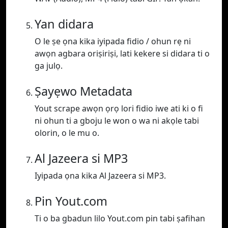
Yan didara
O le ṣe ọna kika iyipada fidio / ohun rẹ ni
awọn agbara oriṣiriṣi, lati kekere si didara ti o
ga julọ.
Ṣayẹwo Metadata
Yout scrape awọn ọrọ lori fidio iwe ati ki o fi
ni ohun ti a gboju le won o wa ni akọle tabi
olorin, o le mu o.
Al Jazeera si MP3
Iyipada ọna kika Al Jazeera si MP3.
Pin Yout.com
Ti o ba gbadun lilo Yout.com pin tabi ṣafihan