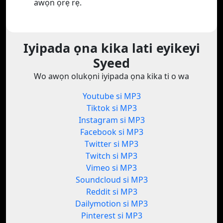
awọn ọrẹ rẹ.
Iyipada ọna kika lati eyikeyi
Syeed
Wo awọn olukọni iyipada ọna kika ti o wa
Youtube si MP3
Tiktok si MP3
Instagram si MP3
Facebook si MP3
Twitter si MP3
Twitch si MP3
Vimeo si MP3
Soundcloud si MP3
Reddit si MP3
Dailymotion si MP3
Pinterest si MP3