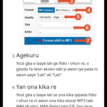
Agekuru
Yout gba ọ laaye lati ge fidio / ohun rẹ, o
gbọdọ fa iwọn akoko tabi yi awọn iye pada ni
awọn aaye “Lati” ati “Lati”.
Yan ọna kika rẹ
Yout gba ọ laaye lati ṣe ọna kika iyipada fidio
/ ohun rẹ ni awọn ọna kika wọnyi MP3 tabi
WAV (Audio), MP4 (Fidio) tabi GIF. Yan ọkan.