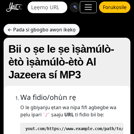
Forukọsilẹ
← Pada si gbogbo awọn ikẹkọ
Bii o ṣe le ṣe ìṣàmúlò-
ètò ìṣàmúlò-ètò Al
Jazeera sí MP3
Wa fidio/ohùn rẹ
O le gbiyanju ẹtan wa nipa fifi agbegbe wa
pẹlu ipari
ṣaaju
URL
ti fidio bii bẹ:
`/`
 yout.com/https://www.example.com/path/to/vide