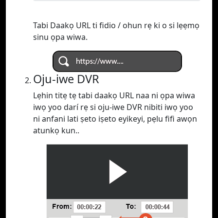
Tabi Daakọ URL ti fidio / ohun rẹ ki o si lẹẹmọ
sinu ọpa wiwa.
Oju-iwe DVR
Lẹhin titẹ tẹ tabi daakọ URL naa ni ọpa wiwa
iwọ yoo darí rẹ si oju-iwe DVR nibiti iwọ yoo
ni anfani lati ṣeto iṣeto eyikeyi, pẹlu fifi awọn
atunkọ kun..