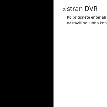
stran DVR
Ko pritisnete enter al
nastavili poljubno ko