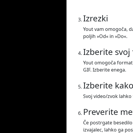
Izrezki
Yout vam omogoča, da 
poljih »Od« in »Do«.
Izberite svoj
Yout omogoča formatir
GIF. Izberite enega.
Izberite kak
Svoj video/zvok lahko 
Preverite m
Če postrgate besedilo 
izvajalec, lahko ga po