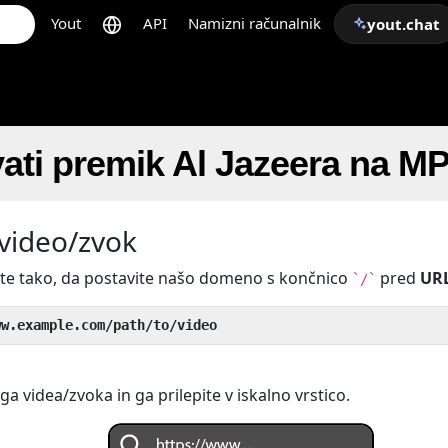
Yout
API
Namizni računalnik
yout.chat
ati premik Al Jazeera na M
 video/zvok
ite tako, da postavite našo domeno s končnico
pred
UR
`/`
ww.example.com/path/to/video
a videa/zvoka in ga prilepite v iskalno vrstico.