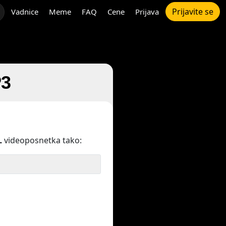
Prijavite se
Vadnice
Meme
FAQ
Cene
Prijava
P3
L
videoposnetka tako: