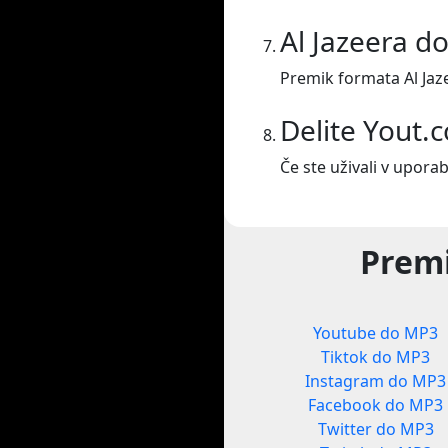
Al Jazeera d
Premik formata Al Jaz
Delite Yout.
Če ste uživali v uporab
Premi
Youtube do MP3
Tiktok do MP3
Instagram do MP3
Facebook do MP3
Twitter do MP3