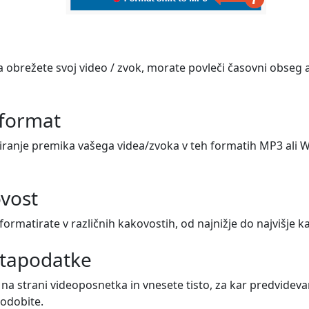
obrežete svoj video / zvok, morate povleči časovni obseg a
 format
anje premika vašega videa/zvoka v teh formatih MP3 ali WAV
ovost
formatirate v različnih kakovostih, od najnižje do najvišje k
etapodatke
na strani videoposnetka in vnesete tisto, za kar predvidevam
sodobite.