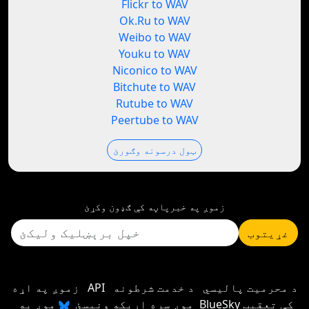
Flickr to WAV
Ok.Ru to WAV
Weibo to WAV
Youku to WAV
Niconico to WAV
Bitchute to WAV
Rutube to WAV
Peertube to WAV
ټول درسونه وګورئ
زموږ په خبرپاڼه کې ګډون وکړئ
غړیتوب
د محرمیت پالیسي
د خدمت شرطونه
API
زموږ په اړه
موږ سره اړیکه ونیسئ
موږ په BlueSky کې تعقیب