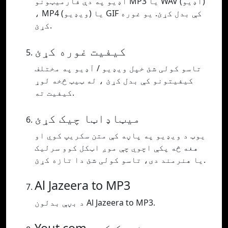
آډیو په دې فارمیټونو MP3 یا WAV (آډیو)
، MP4 (ویډیو) یا GIF کې بدل کړئ. یو غوره
کړئ.
کیفیت غوره کړئ
تاسو کولی شئ خپل ویډیو / آډیو په مختلف
کیفیتونو کې بدل کړئ ، له ټیټ څخه لوړ
کیفیت ته.
میټاډاټا چیک کړئ
یوټ د ویډیو په پاڼه کې متن سکریپ کوي او
هغه څه پکې اچوي چې موږ اټکل کوو سرلیک
یا هنرمند دی، تاسو کولی شئ دا تازه کړئ.
Al Jazeera to MP3
د بڼې بدلون Al Jazeera to MP3.