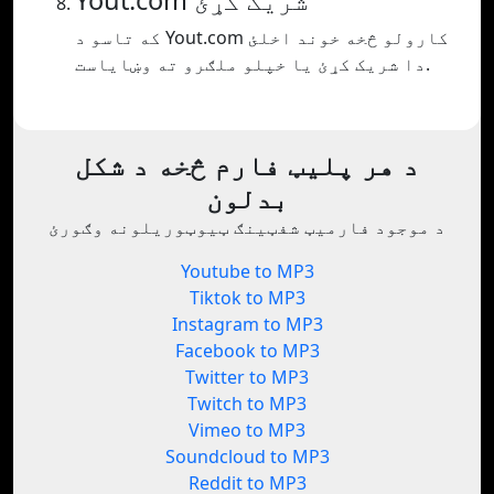
Yout.com شریک کړئ
که تاسو د Yout.com کارولو څخه خوند اخلئ
دا شریک کړئ یا خپلو ملګرو ته وښایاست.
د هر پلیټ فارم څخه د شکل
بدلون
د موجود فارمیټ شفټینګ ټیوټوریلونه وګورئ
Youtube to MP3
Tiktok to MP3
Instagram to MP3
Facebook to MP3
Twitter to MP3
Twitch to MP3
Vimeo to MP3
Soundcloud to MP3
Reddit to MP3