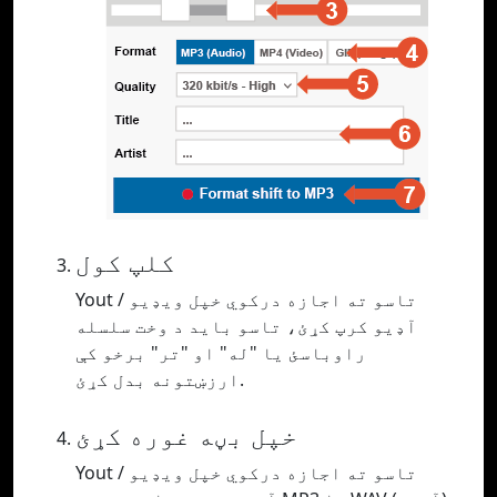
کلپ کول
Yout تاسو ته اجازه درکوي خپل ویډیو /
آډیو کرپ کړئ، تاسو باید د وخت سلسله
راوباسئ یا "له" او "تر" برخو کې
ارزښتونه بدل کړئ.
خپل بڼه غوره کړئ
Yout تاسو ته اجازه درکوي خپل ویډیو /