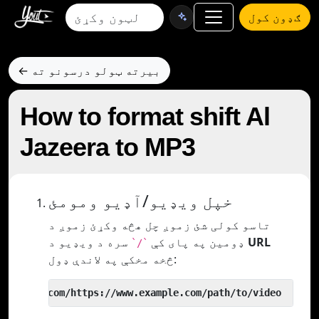
ګډون کول
← بیرته ټولو درسونو ته
How to format shift Al
Jazeera to MP3
خپل ویډیو/آډیو ومومئ
تاسو کولی شئ زموږ چل هڅه وکړئ زموږ د
URL
سره د ویډیو د
ډومین په پای کې
`/`
څخه مخکې په لاندې ډول:
 yout.com/https://www.example.com/path/to/video