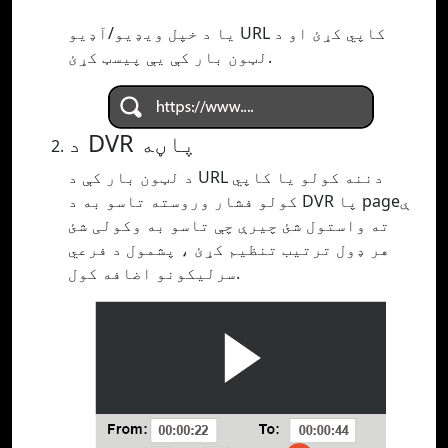
یا د خپل ویډیو/آډیو URL کاپي کړئ او د
لټون بار کې یې پیسټ کړئ.
د DVR پاڼه
د لټون بار کې د URL دننه کولو یا کاپي
کولو فشار وروسته تاسو به د DVR پا pageې
ته واستول شئ چیرې چې تاسو به وکولی شئ
هر ډول ترتیب تنظیم کړئ ، پشمول د فرعي
سرلیکونو اضافه کول.