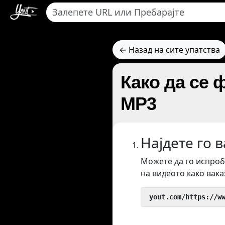
← Назад на сите упатства
Како да се 
MP3
Најдете го 
Можете да го испроб
на видеото како вака
 yout.com/https://w