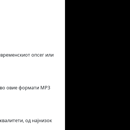
 временскиот опсег или
 во овие формати MP3
валитети, од најнизок