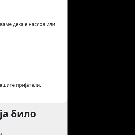
ваме дека е наслов или
вашите пријатели.
ја било
и