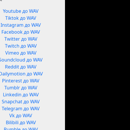
Youtube до WAV
Tiktok до WAV
Instagram до WAV
Facebook до WAV
Twitter до WAV
Twitch до WAV
Vimeo до WAV
Soundcloud до WAV
Reddit до WAV
Dailymotion до WAV
Pinterest до WAV
Tumblr до WAV
Linkedin до WAV
Snapchat до WAV
Telegram до WAV
Vk до WAV
Bilibili до WAV
Rumble до WAV