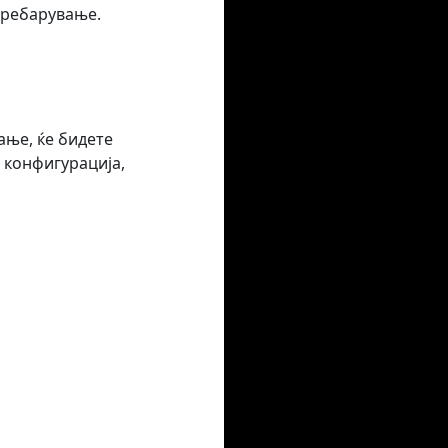
 пребарување.
ање, ќе бидете
 конфигурација,