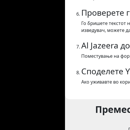
Проверете 
Го бришете текстот н
изведувач, можете да
Al Jazeera д
Поместување на форм
Споделете 
Ако уживавте во кор
Премес