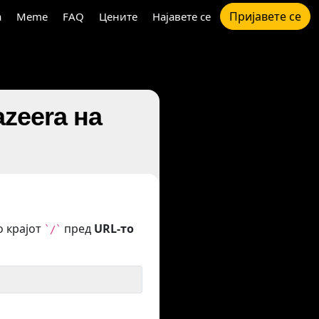
Пријавете се
а
Meme
FAQ
Цените
Најавете се
zeera на
о крајот
пред
URL-то
`/`