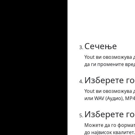
Сечење
Yout ви овозможува 
да ги промените вред
Изберете г
Yout ви овозможува 
или WAV (Аудио), MP4
Изберете го
Можете да го формат
до највисок квалитет.