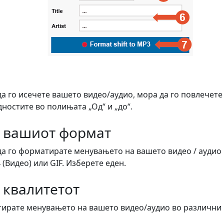
да го исечете вашето видео/аудио, мора да го повлечете
ностите во полињата „Од“ и „до“.
о вашиот формат
да го форматирате менувањето на вашето видео / аудио
 (Видео) или GIF. Изберете еден.
 квалитетот
ирате менувањето на вашето видео/аудио во различни к