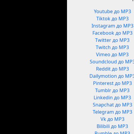
Youtube до MP3
Tiktok до MP3
Instagram до MP3
Facebook до MP3
Twitter до MP3
Twitch до MP3
Vimeo до MP3
Soundcloud до MP
Reddit до MP3
Dailymotion до MP
Pinterest до MP3
Tumblr до MP3
Linkedin до MP3
Snapchat до MP3
Telegram до MP3
Vk до MP3
Bilibili до MP3
Rumble до MP3