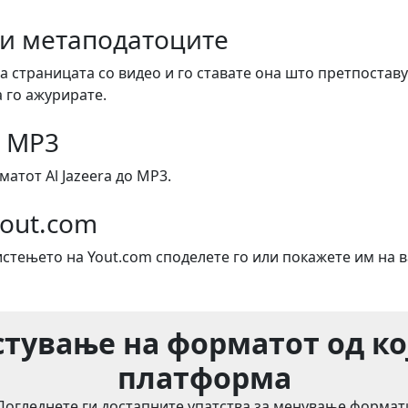
ги метаподатоците
а страницата со видео и го ставате она што претпоставу
 го ажурирате.
о MP3
атот Al Jazeera до MP3.
Yout.com
истењето на Yout.com споделете го или покажете им на 
тување на форматот од ко
платформа
Погледнете ги достапните упатства за менување формат