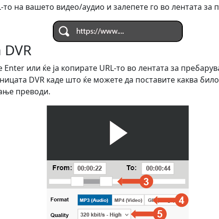
-то на вашето видео/аудио и залепете го во лентата за
а DVR
 Enter или ќе ја копирате URL-то во лентата за пребарув
ницата DVR каде што ќе можете да поставите каква било
ање преводи.