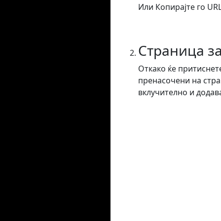
Или Копирајте го URL
Страница з
Откако ќе притиснете
пренасочени на стра
вклучително и додав