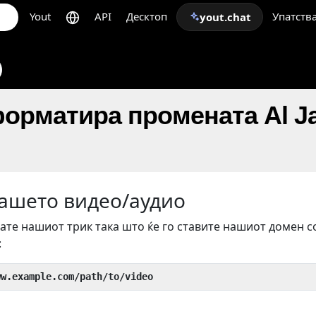
Yout
API
Десктоп
Упатств
yout.chat
форматира промената Al Ja
вашето видео/аудио
ате нашиот трик така што ќе го ставите нашиот домен с
:
ww.example.com/path/to/video