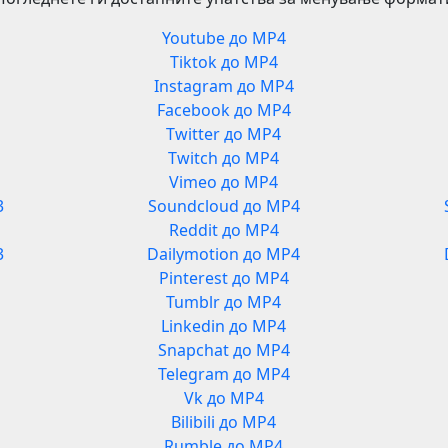
Youtube до MP4
Tiktok до MP4
Instagram до MP4
Facebook до MP4
Twitter до MP4
Twitch до MP4
Vimeo до MP4
3
Soundcloud до MP4
Reddit до MP4
3
Dailymotion до MP4
Pinterest до MP4
Tumblr до MP4
Linkedin до MP4
Snapchat до MP4
Telegram до MP4
Vk до MP4
Bilibili до MP4
Rumble до MP4