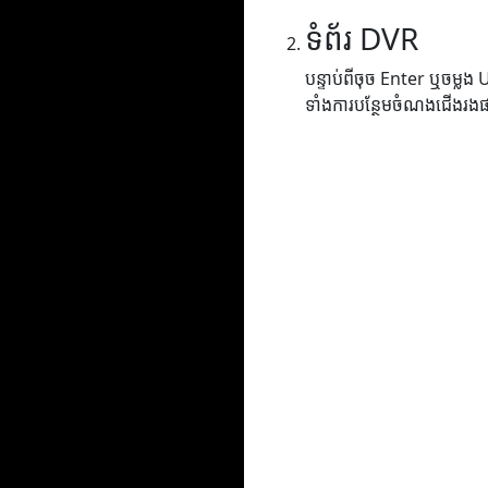
ទំព័រ DVR
បន្ទាប់ពីចុច Enter ឬចម្លង
ទាំងការបន្ថែមចំណងជើងរង