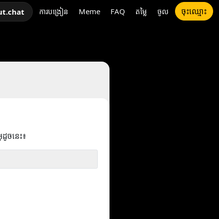
ចុះឈ្មោះ
ការបង្រៀន
Meme
FAQ
តម្លៃ
ចូល
ut.chat
អូដូចនេះ៖