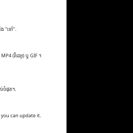
 និង "ទៅ".
ូ), MP4 (វីដេអូ) ឬ GIF ។
ពស់បំផុត។.
 you can update it.