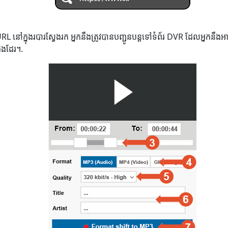
 URL នៅក្នុងរបារស្វែងរក អ្នកនឹងត្រូវបានបញ្ជូនបន្តទៅទំព័រ DVR ដែលអ្នក
ផងដែរ។.