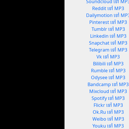
Soundcloud ទៅ MP
Reddit ទៅ MP3
Dailymotion ទៅ MP
Pinterest ទៅ MP3
Tumblr ទៅ MP3
Linkedin ទៅ MP3
Snapchat ទៅ MP3
Telegram ទៅ MP3
Vk ទៅ MP3
Bilibili ទៅ MP3
Rumble ទៅ MP3
Odysee ទៅ MP3
Bandcamp ទៅ MP3
Mixcloud ទៅ MP3
Spotify ទៅ MP3
Flickr ទៅ MP3
Ok.Ru ទៅ MP3
Weibo ទៅ MP3
Youku ទៅ MP3