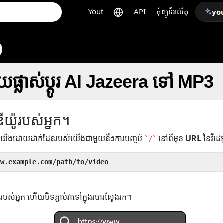
Yout
API
កុំព្យូទ័រលើតុ
yo
រាយផ្លាស់ប្តូរ Al Jazeera ទៅ MP3
ឌីយ៉ូរបស់អ្នក។
់យើងដោយដាក់ដែនរបស់យើងជាមួយនឹងការបញ្ចប់
នៅពីមុខ
URL
នៃវីដេ
`/`
ww.example.com/path/to/video
ូរបស់អ្នក ហើយបិទភ្ជាប់វាទៅក្នុងរបារស្វែងរក។