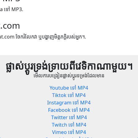
zeera ទៅ MP3.
t.com
ut.com ចែករំលែកវា ឬបង្ហាញមិត្តភក្តិរបស់អ្នក។.
ផ្លាស់ប្តូរទ្រង់ទ្រាយពីវេទិកាណាមួយ។
មើលការបង្រៀនផ្លាស់ប្តូរទម្រង់ដែលមាន
Youtube ទៅ MP4
Tiktok ទៅ MP4
Instagram ទៅ MP4
Facebook ទៅ MP4
Twitter ទៅ MP4
Twitch ទៅ MP4
Vimeo ទៅ MP4