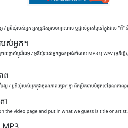
អូ / អូឌីយ៉ូរបស់អ្នក អ្នកត្រូវតែអូសចន្លោះពេល ឬផ្លាស់ប្តូរតម្លៃនៅក្នុងវាល "ពី"
របស់អ្នក។
់ទ្រាយផ្លាស់ប្តូរវីដេអូ / អូឌីយ៉ូរបស់អ្នកក្នុងទម្រង់ទាំងនេះ MP3 ឬ WAV (អូឌីយ៉
ភាព
្តូរវីដេអូ / អូឌីយ៉ូរបស់អ្នកក្នុងគុណភាពផ្សេងៗគ្នា ពីកម្រិតទាបបំផុតទៅគុណភាពខ្
េតា
on the video page and put in what we guess is title or artist,
ៅ MP3