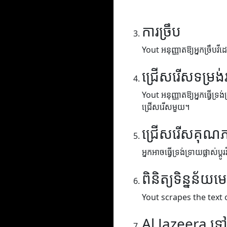
ការច្រឹប
Yout អនុញ្ញាតឱ្យអ្នកច្រឹបវីដេ
ជ្រើសរើសទម្រង់
Yout អនុញ្ញាតឱ្យអ្នកធ្វើទ្រង
ជ្រើសរើសមួយ។
ជ្រើសរើសគុណ
អ្នកអាចធ្វើទ្រង់ទ្រាយផ្លាស់ប
ពិនិត្យទិន្នន័យម
Yout scrapes the text 
Al Jazeera ទ