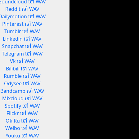
Soundcloud ទៅ WAV
Reddit ទៅ WAV
Dailymotion ទៅ WAV
Pinterest ទៅ WAV
Tumblr ទៅ WAV
Linkedin ទៅ WAV
Snapchat ទៅ WAV
Telegram ទៅ WAV
Vk ទៅ WAV
Bilibili ទៅ WAV
Rumble ទៅ WAV
Odysee ទៅ WAV
Bandcamp ទៅ WAV
Mixcloud ទៅ WAV
Spotify ទៅ WAV
Flickr ទៅ WAV
Ok.Ru ទៅ WAV
Weibo ទៅ WAV
Youku ទៅ WAV