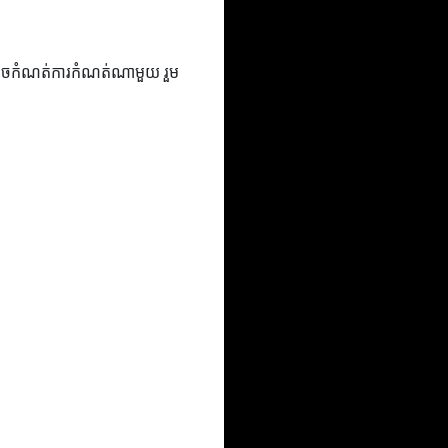
នឹងអាចកំណត់ការកំណត់ណាមួយ រួម