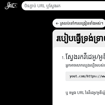
← ត្រលប់ទៅការបង្រៀនទាំងអស់។
របៀបធ្វើទ្រង់ទ្
ស្វែងរកវីដេអូ/អូ
អ្នកអាចសាកល្បងល្បិចរបស
 yout.com/https://w
ឬ ចម្លង URL នៃវីដេអូ/អូឌីយ៉