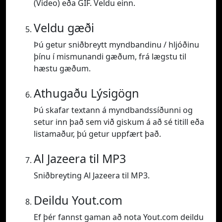
(Video) eða GIF. Veldu einn.
Veldu gæði
Þú getur sniðbreytt myndbandinu / hljóðinu
þínu í mismunandi gæðum, frá lægstu til
hæstu gæðum.
Athugaðu Lýsigögn
Þú skafar textann á myndbandssíðunni og
setur inn það sem við giskum á að sé titill eða
listamaður, þú getur uppfært það.
Al Jazeera til MP3
Sniðbreyting Al Jazeera til MP3.
Deildu Yout.com
Ef þér fannst gaman að nota Yout.com deildu