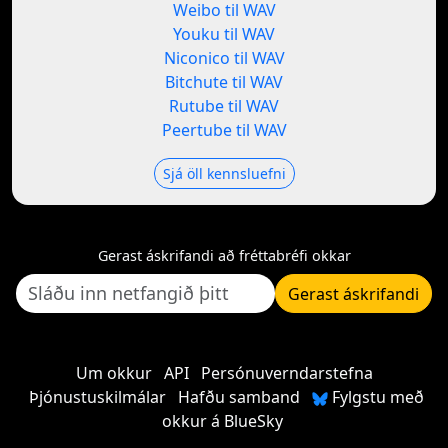
Weibo til WAV
Youku til WAV
Niconico til WAV
Bitchute til WAV
Rutube til WAV
Peertube til WAV
Sjá öll kennsluefni
Gerast áskrifandi að fréttabréfi okkar
Gerast áskrifandi
Um okkur
API
Persónuverndarstefna
Þjónustuskilmálar
Hafðu samband
Fylgstu með
okkur á BlueSky