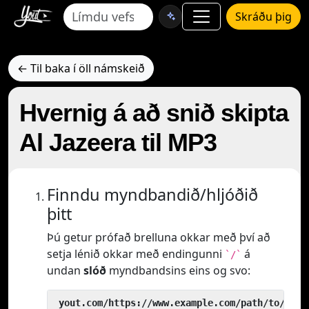
Skráðu þig
← Til baka í öll námskeið
Hvernig á að snið skipta
Al Jazeera til MP3
Finndu myndbandið/hljóðið
þitt
Þú getur prófað brelluna okkar með því að
setja lénið okkar með endingunni
á
`/`
undan
slóð
myndbandsins eins og svo:
 yout.com/https://www.example.com/path/to/vide