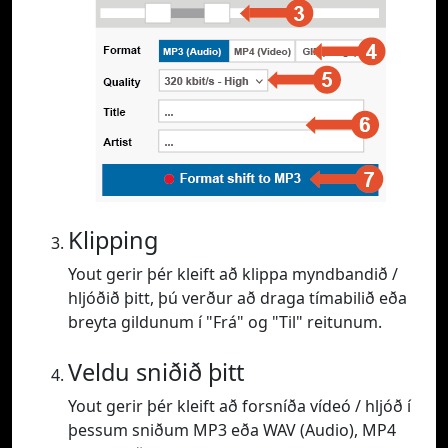
Klipping
Yout gerir þér kleift að klippa myndbandið /
hljóðið þitt, þú verður að draga tímabilið eða
breyta gildunum í "Frá" og "Til" reitunum.
Veldu sniðið þitt
Yout gerir þér kleift að forsníða vídeó / hljóð í
þessum sniðum MP3 eða WAV (Audio), MP4