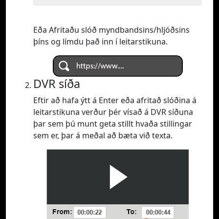
Eða Afritaðu slóð myndbandsins/hljóðsins
þíns og límdu það inn í leitarstikuna.
DVR síða
Eftir að hafa ýtt á Enter eða afritað slóðina á
leitarstikuna verður þér vísað á DVR síðuna
þar sem þú munt geta stillt hvaða stillingar
sem er, þar á meðal að bæta við texta.