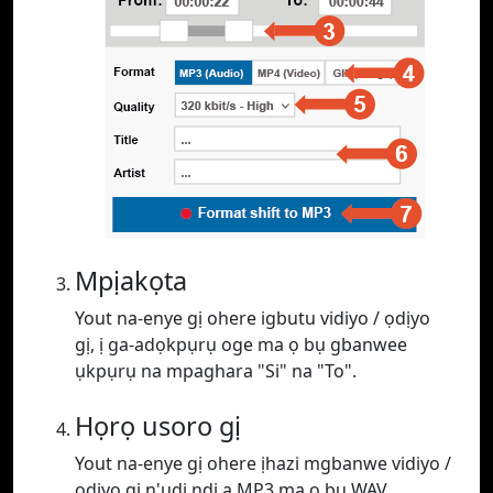
Mpịakọta
Yout na-enye gị ohere igbutu vidiyo / ọdịyo
gị, ị ga-adọkpụrụ oge ma ọ bụ gbanwee
ụkpụrụ na mpaghara "Si" na "To".
Họrọ usoro gị
Yout na-enye gị ohere ịhazi mgbanwe vidiyo /
ọdịyo gị n'ụdị ndị a MP3 ma ọ bụ WAV