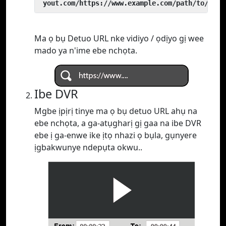
 yout.com/https://www.example.com/path/to/vide
Ma ọ bụ Detuo URL nke vidiyo / ọdịyo gị wee
mado ya n'ime ebe nchọta.
Ibe DVR
Mgbe ịpịrị tinye ma ọ bụ detuo URL ahụ na
ebe nchọta, a ga-atụgharị gị gaa na ibe DVR
ebe ị ga-enwe ike ịtọ nhazi ọ bụla, gụnyere
ịgbakwunye ndepụta okwu..