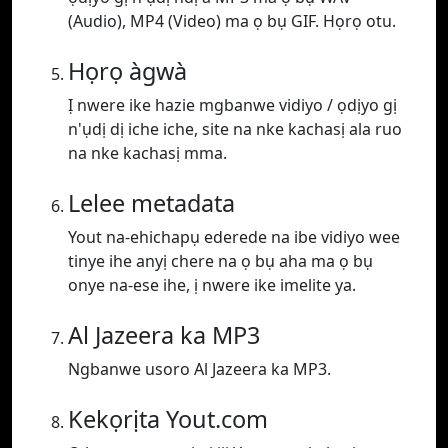
(Audio), MP4 (Video) ma ọ bụ GIF. Họrọ otu.
Họrọ àgwà
Ị nwere ike hazie mgbanwe vidiyo / ọdịyo gị
n'ụdị dị iche iche, site na nke kachasị ala ruo
na nke kachasị mma.
Lelee metadata
Yout na-ehichapụ ederede na ibe vidiyo wee
tinye ihe anyị chere na ọ bụ aha ma ọ bụ
onye na-ese ihe, ị nwere ike imelite ya.
Al Jazeera ka MP3
Ngbanwe usoro Al Jazeera ka MP3.
Kekọrịta Yout.com