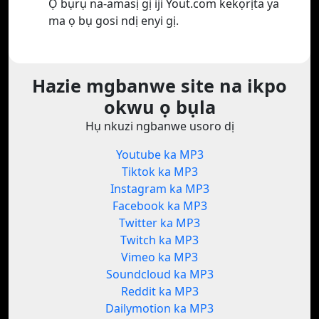
Ọ bụrụ na-amasị gị iji Yout.com kekọrịta ya
ma ọ bụ gosi ndị enyi gị.
Hazie mgbanwe site na ikpo
okwu ọ bụla
Hụ nkuzi ngbanwe usoro dị
Youtube ka MP3
Tiktok ka MP3
Instagram ka MP3
Facebook ka MP3
Twitter ka MP3
Twitch ka MP3
Vimeo ka MP3
Soundcloud ka MP3
Reddit ka MP3
Dailymotion ka MP3