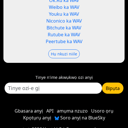
Ok.Ru ka WAV
Weibo ka WAV
Youku ka WAV
Niconico ka WAV
Bitchute ka WAV
Rutube ka WAV
Peertube ka WAV
Hụ nkuzi niile
Tinye n'ime akwụkwọ ozi anyị
Bipụta
Gbasara anyị
API
amụma nzuzo
Usoro ọrụ
Kpọtụrụ anyị
Soro anyị na BlueSky