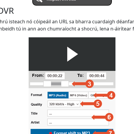
 DVR
bhrú isteach nó cóipeáil an URL sa bharra cuardaigh déanfar
beidh tú in ann aon chumraíocht a shocrú, lena n-áirítear fo