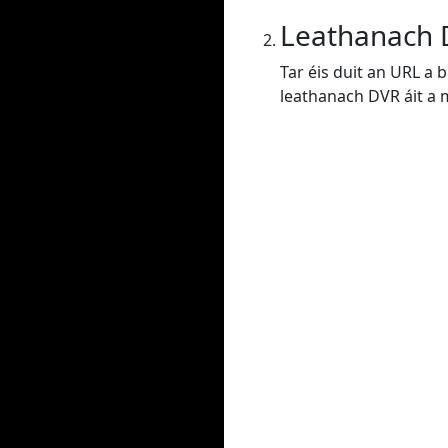
Leathanach
Tar éis duit an URL a 
leathanach DVR áit a m