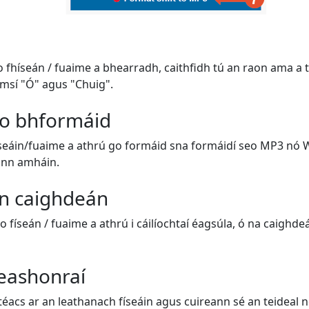
o fhíseán / fuaime a bhearradh, caithfidh tú an raon ama a 
msí "Ó" agus "Chuig".
o bhformáid
fhíseáin/fuaime a athrú go formáid sna formáidí seo MP3 nó 
ann amháin.
n caighdeán
do físeán / fuaime a athrú i cáilíochtaí éagsúla, ó na caighdeái
teashonraí
éacs ar an leathanach físeáin agus cuireann sé an teideal nó