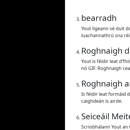
bearradh
Yout ligeann sé duit d
luachannathrú sna réi
Roghnaigh d
Yout is féidir leat d’
nó GIF. Roghnaigh ce
Roghnaigh a
Is féidir leat formáid 
caighdeán is airde.
Seiceáil Mei
Scriobhálann Yout an t