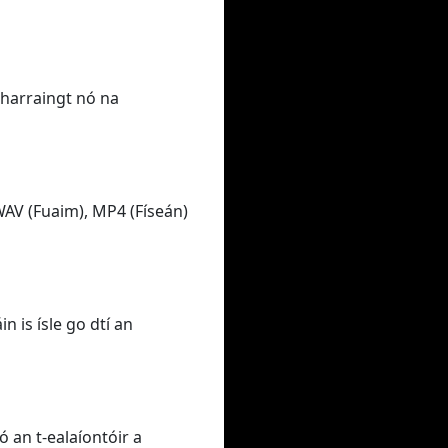
tharraingt nó na
WAV (Fuaim), MP4 (Físeán)
n is ísle go dtí an
 an t-ealaíontóir a