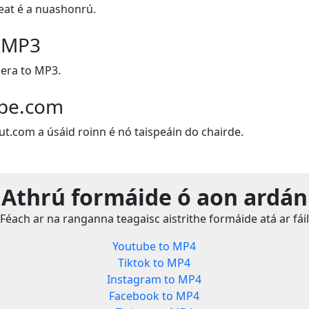
leat é a nuashonrú.
o MP3
eera to MP3.
ube.com
ut.com a úsáid roinn é nó taispeáin do chairde.
Athrú formáide ó aon ardán
Féach ar na ranganna teagaisc aistrithe formáide atá ar fáil
Youtube to MP4
Tiktok to MP4
Instagram to MP4
Facebook to MP4