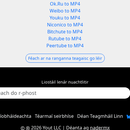
Ok.Ru to MP4
Weibo to MP4
Youku to MP4
Niconico to MP4
Bitchute to MP4
Rutube to MP4
Peertube to MP4
Féach ar na ranganna teagaisc go léir
Liostáil lenár nuachtlitir
ríobháideachta
Téarmaí seirbhíse
Déan Teagmháil Linn
2026 Yout LLC
| Déanta ag
nadermx