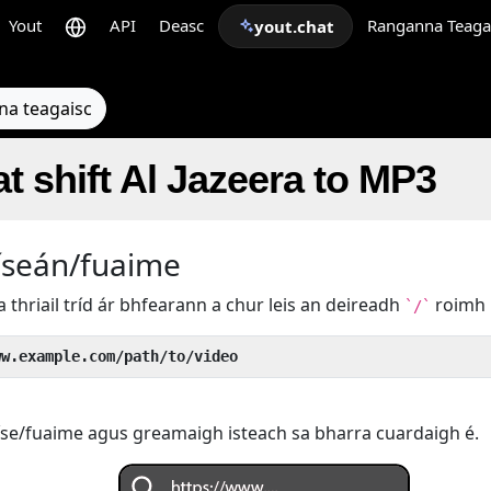
Yout
API
Deasc
Ranganna Teaga
yout.chat
na teagaisc
t shift Al Jazeera to MP3
íseán/fuaime
s a thriail tríd ár bhfearann a chur leis an deireadh
roimh
`/`
ww.example.com/path/to/video
íse/fuaime agus greamaigh isteach sa bharra cuardaigh é.