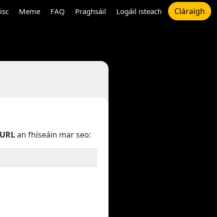
Cláraigh
isc
Meme
FAQ
Praghsáil
Logáil isteach
URL
an fhíseáin mar seo: