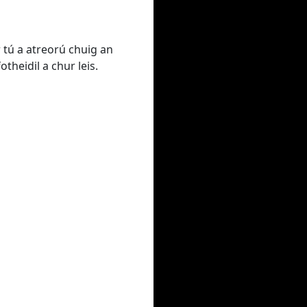
 tú a atreorú chuig an
theidil a chur leis.