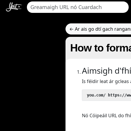
← Ar ais go dtí gach rangan
How to forma
Aimsigh d'fh
Is féidir leat ár gclea
 you.com/ https://w
Nó Cóipeáil URL do fh