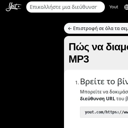
Yout
← Επιστροφή σε όλα τα σε
Πώς να διαμ
MP3
Βρείτε το βί
Μπορείτε να δοκιμάσ
διεύθυνση URL
του β
 yout.com/https://w