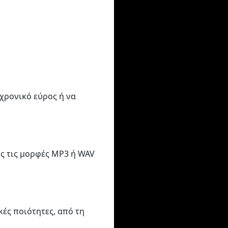
 χρονικό εύρος ή να
ές τις μορφές MP3 ή WAV
ές ποιότητες, από τη