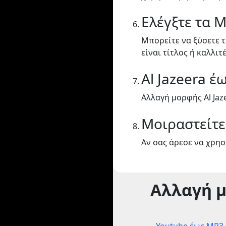
Ελέγξτε τα 
Μπορείτε να ξύσετε τ
είναι τίτλος ή καλλιτ
Al Jazeera έ
Αλλαγή μορφής Al Jaz
Μοιραστείτε
Αν σας άρεσε να χρησι
Αλλαγή 