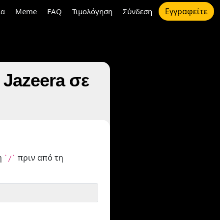
Εγγραφείτε
ια
Meme
FAQ
Τιμολόγηση
Σύνδεση
 Jazeera σε
η
πριν από τη
`/`