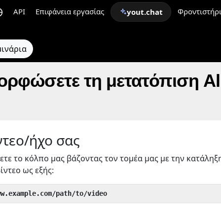
API
Επιφάνεια εργασίας
Φροντιστήρ
yout.chat
μινάρια
ορφώσετε τη μετατόπιση Al
ντεο/ήχο σας
ετε το κόλπο μας βάζοντας τον τομέα μας με την κατάληξ
ίντεο ως εξής:
ww.example.com/path/to/video