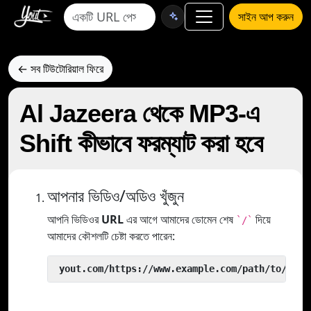
সাইন আপ করুন
← সব টিউটোরিয়াল ফিরে
Al Jazeera থেকে MP3-এ
Shift কীভাবে ফরম্যাট করা হবে
আপনার ভিডিও/অডিও খুঁজুন
আপনি ভিডিওর
URL
এর আগে আমাদের ডোমেন শেষ
দিয়ে
`/`
আমাদের কৌশলটি চেষ্টা করতে পারেন:
 yout.com/https://www.example.com/path/to/vide