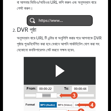
বা আপনার ভিডিও/অডিওর URL কপি করুন এবং অনুসন্ধান বারে
পেস্ট করুন।
DVR পৃষ্ঠা
অনুসন্ধান বারে URL টি এন্টার বা অনুলিপি করার পরে আপনাকে DVR
পৃষ্ঠায় পুনঃনির্দেশিত করা হবে যেখানে আপনি সাবটাইটেল যোগ করা সহ
যেকোনো কনফিগারেশন সেট করতে সক্ষম হবেন.