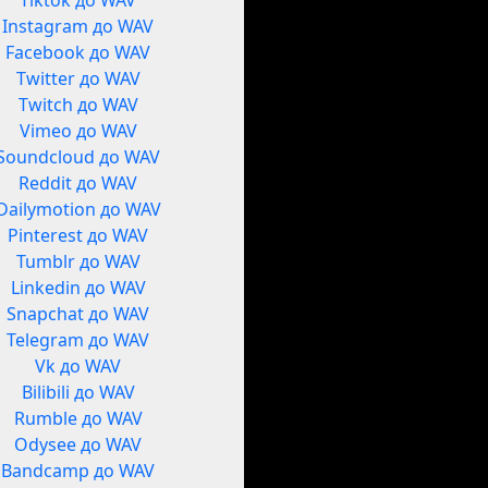
Tiktok до WAV
Instagram до WAV
Facebook до WAV
Twitter до WAV
Twitch до WAV
Vimeo до WAV
Soundcloud до WAV
Reddit до WAV
Dailymotion до WAV
Pinterest до WAV
Tumblr до WAV
Linkedin до WAV
Snapchat до WAV
Telegram до WAV
Vk до WAV
Bilibili до WAV
Rumble до WAV
Odysee до WAV
Bandcamp до WAV