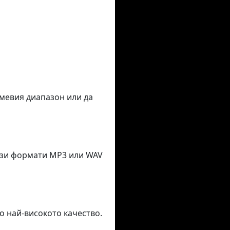
емевия диапазон или да
тези формати MP3 или WAV
о най-високото качество.