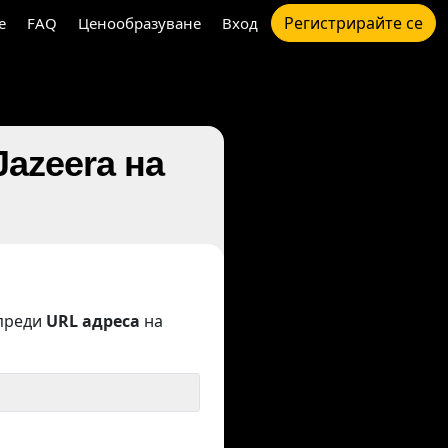
Регистрирайте се
e
FAQ
Ценообразуване
Вход
azeera на
преди
URL адреса
на