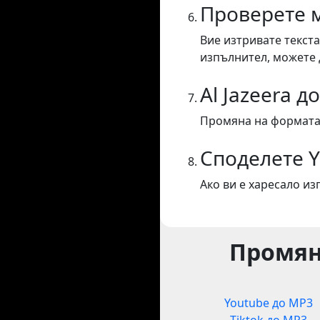
Проверете 
Вие изтривате текста
изпълнител, можете 
Al Jazeera д
Промяна на формата 
Споделете 
Ако ви е харесало из
Промян
Youtube до MP3