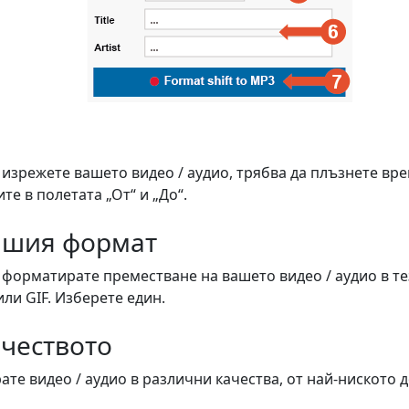
 изрежете вашето видео / аудио, трябва да плъзнете вр
е в полетата „От“ и „До“.
ашия формат
а форматирате преместване на вашето видео / аудио в 
или GIF. Изберете един.
ачеството
те видео / аудио в различни качества, от най-ниското д