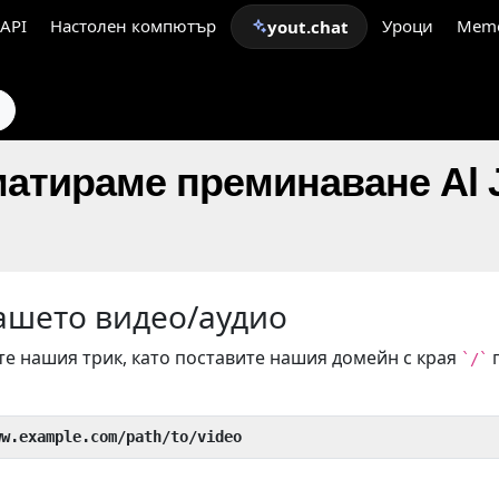
API
Настолен компютър
Уроци
Mem
yout.chat
и
атираме преминаване Al J
ашето видео/аудио
е нашия трик, като поставите нашия домейн с края
`/`
ww.example.com/path/to/video