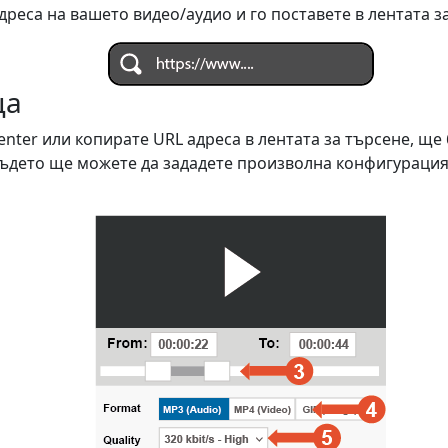
реса на вашето видео/аудио и го поставете в лентата з
ца
enter или копирате URL адреса в лентата за търсене, щ
където ще можете да зададете произволна конфигураци