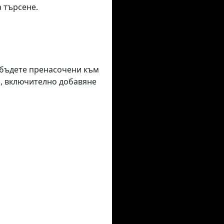
а търсене.
е бъдете пренасочени към
я, включително добавяне