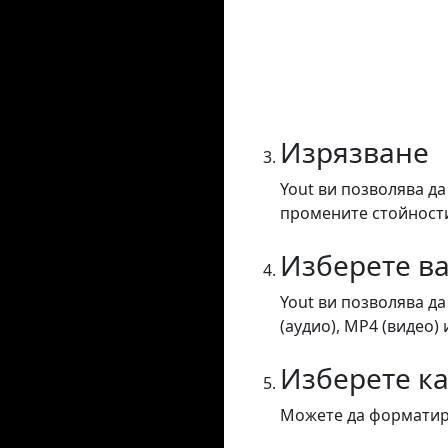
Изрязване
Yout ви позволява да
промените стойностит
Изберете в
Yout ви позволява д
(аудио), MP4 (видео) 
Изберете к
Можете да форматира