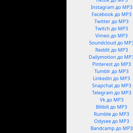
Tiktok до MP3
Instagram до MP3
Facebook до MP3
Twitter до MP3
Twitch до MP3
Vimeo до MP3
Soundcloud до MP
Reddit до MP3
Dailymotion до MP
Pinterest до MP3
Tumblr до MP3
Linkedin до MP3
Snapchat до MP3
Telegram до MP3
Vk до MP3
Bilibili до MP3
Rumble до MP3
Odysee до MP3
Bandcamp до MP3