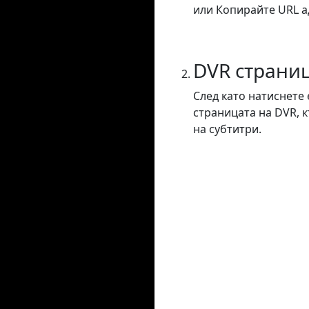
или Копирайте URL ад
DVR страни
След като натиснете 
страницата на DVR, 
на субтитри.