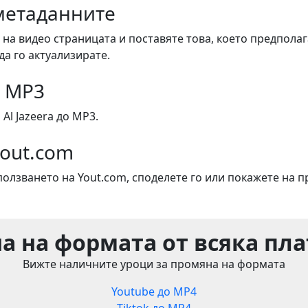
метаданните
 на видео страницата и поставяте това, което предполаг
да го актуализирате.
о MP3
Al Jazeera до MP3.
Yout.com
ползването на Yout.com, споделете го или покажете на п
а на формата от всяка пл
Вижте наличните уроци за промяна на формата
Youtube до MP4