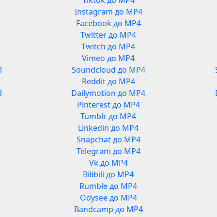
Tiktok до MP4
Instagram до MP4
Facebook до MP4
Twitter до MP4
Twitch до MP4
Vimeo до MP4
3
Soundcloud до MP4
Reddit до MP4
3
Dailymotion до MP4
Pinterest до MP4
Tumblr до MP4
Linkedin до MP4
Snapchat до MP4
Telegram до MP4
Vk до MP4
Bilibili до MP4
Rumble до MP4
Odysee до MP4
Bandcamp до MP4