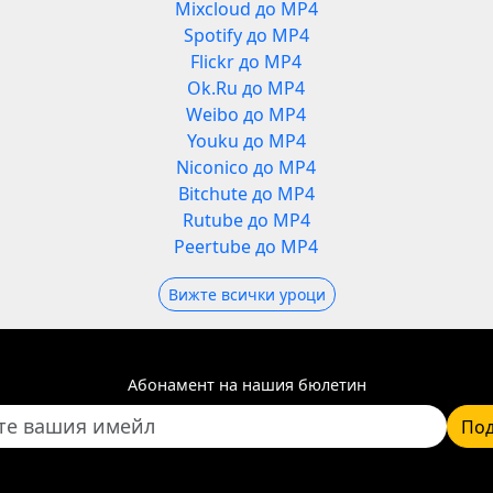
Mixcloud до MP4
Spotify до MP4
Flickr до MP4
Ok.Ru до MP4
Weibo до MP4
Youku до MP4
Niconico до MP4
Bitchute до MP4
Rutube до MP4
Peertube до MP4
Вижте всички уроци
Абонамент на нашия бюлетин
Под