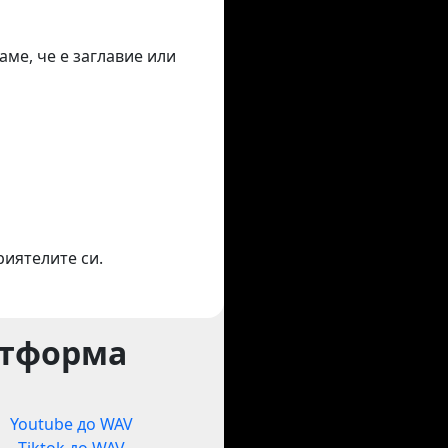
аме, че е заглавие или
риятелите си.
атформа
Youtube до WAV