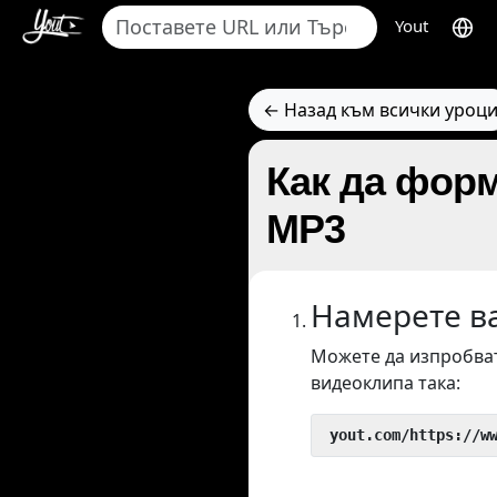
Yout
← Назад към всички уроц
Как да форм
MP3
Намерете в
Можете да изпробват
видеоклипа така:
 yout.com/https://w