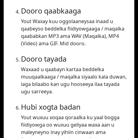
Dooro qaabkaaga
Yout Waxay kuu oggolaaneysaa inaad u
qaabeyso beddelka fiidiyowgaaga / maqalka
qaababkan MP3 ama WAV (Maqalka), MP4
(Video) ama GIF. Mid dooro.
Dooro tayada
Waxaad u qaabayn kartaa beddelka
muuqaalkaaga / maqalka siyaalo kala duwan,
laga bilaabo kan ugu hooseeya ilaa tayada
ugu sarreeya.
Hubi xogta badan
Yout wuxuu xoqaa qoraalka ku yaal bogga
fiidiyowga oo wuxuu geliyaa waxa aan u
maleyneyno inay yihiin cinwaan ama