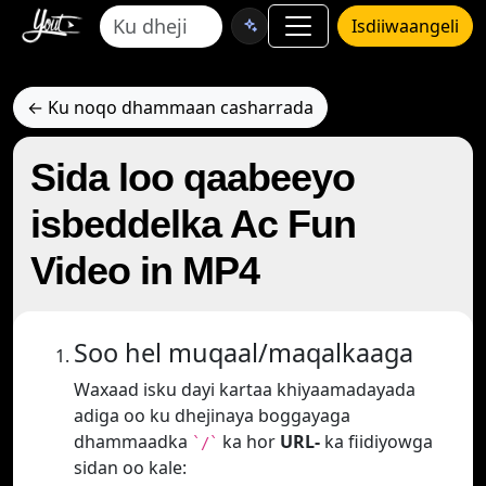
Isdiiwaangeli
← Ku noqo dhammaan casharrada
Sida loo qaabeeyo
isbeddelka Ac Fun
Video in MP4
Soo hel muqaal/maqalkaaga
Waxaad isku dayi kartaa khiyaamadayada
adiga oo ku dhejinaya boggayaga
dhammaadka
ka hor
URL-
ka fiidiyowga
`/`
sidan oo kale: