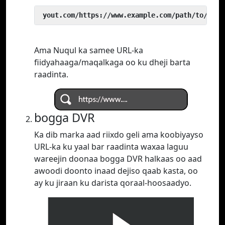
 yout.com/https://www.example.com/path/to/vide
Ama Nuqul ka samee URL-ka
fiidyahaaga/maqalkaga oo ku dheji barta
raadinta.
bogga DVR
Ka dib marka aad riixdo geli ama koobiyayso
URL-ka ku yaal bar raadinta waxaa laguu
wareejin doonaa bogga DVR halkaas oo aad
awoodi doonto inaad dejiso qaab kasta, oo
ay ku jiraan ku darista qoraal-hoosaadyo.