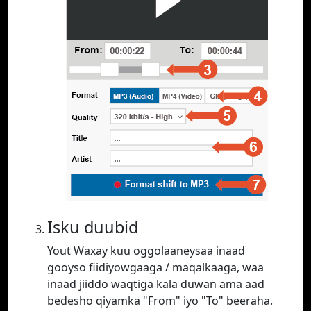
Isku duubid
Yout Waxay kuu oggolaaneysaa inaad
gooyso fiidiyowgaaga / maqalkaaga, waa
inaad jiiddo waqtiga kala duwan ama aad
bedesho qiyamka "From" iyo "To" beeraha.