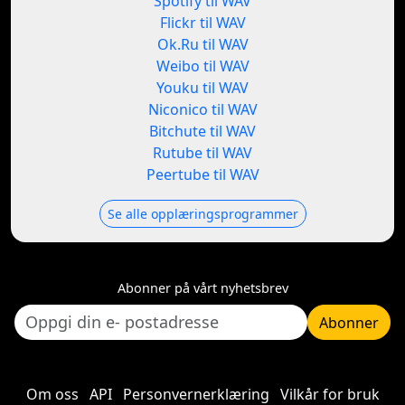
Spotify til WAV
Flickr til WAV
Ok.Ru til WAV
Weibo til WAV
Youku til WAV
Niconico til WAV
Bitchute til WAV
Rutube til WAV
Peertube til WAV
Se alle opplæringsprogrammer
Abonner på vårt nyhetsbrev
Abonner
Om oss
API
Personvernerklæring
Vilkår for bruk