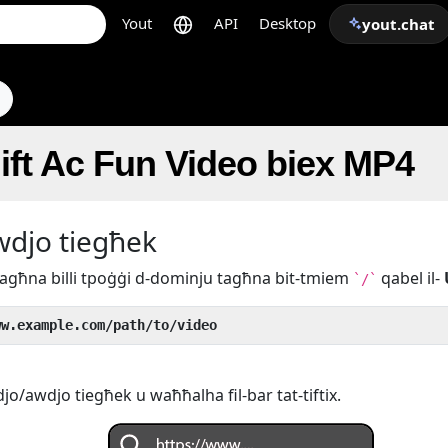
Yout
API
Desktop
yout.chat
hift Ac Fun Video biex MP4
awdjo tiegħek
k tagħna billi tpoġġi d-dominju tagħna bit-tmiem
qabel il-
`/`
ww.example.com/path/to/video
djo/awdjo tiegħek u waħħalha fil-bar tat-tiftix.