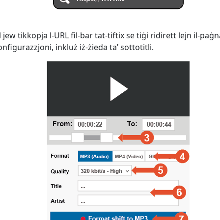
ew tikkopja l-URL fil-bar tat-tiftix se tiġi ridirett lejn il-paġ
figurazzjoni, inkluż iż-żieda ta’ sottotitli.