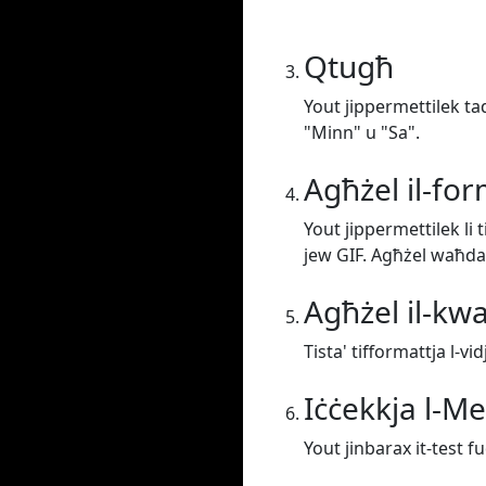
Qtugħ
Yout jippermettilek taq
"Minn" u "Sa".
Agħżel il-fo
Yout jippermettilek li
jew GIF. Agħżel waħda
Agħżel il-kwa
Tista' tifformattja l-vi
Iċċekkja l-M
Yout jinbarax it-test f