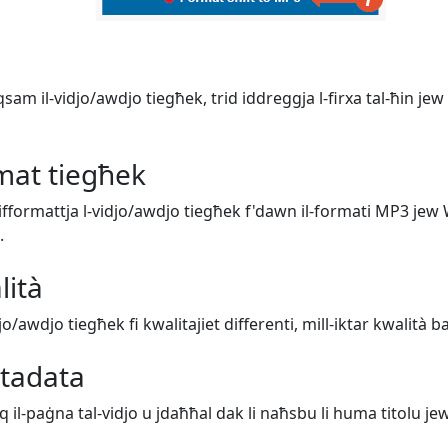
sam il-vidjo/awdjo tiegħek, trid iddreggja l-firxa tal-ħin jew 
rmat tiegħek
 tifformattja l-vidjo/awdjo tiegħek f'dawn il-formati MP3 jew
.
lità
djo/awdjo tiegħek fi kwalitajiet differenti, mill-iktar kwalità 
etadata
uq il-paġna tal-vidjo u jdaħħal dak li naħsbu li huma titolu jew