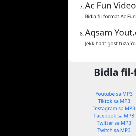
Ac Fun Vide
Bidla fil-format Ac Fu
Aqsam Yout
Jekk ħadt gost tuża Y
Bidla fi
Youtube sa MP3
Tiktok sa MP3
Instagram sa MP3
Facebook sa MP3
Twitter sa MP3
Twitch sa MP3