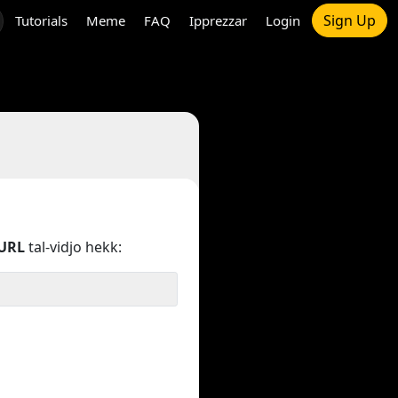
Sign Up
Tutorials
Meme
FAQ
Ipprezzar
Login
URL
tal-vidjo hekk: