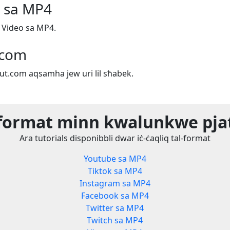
o sa MP4
n Video sa MP4.
.com
out.com aqsamha jew uri lil sħabek.
l-format minn kwalunkwe pj
Ara tutorials disponibbli dwar iċ-ċaqliq tal-format
Youtube sa MP4
Tiktok sa MP4
Instagram sa MP4
Facebook sa MP4
Twitter sa MP4
Twitch sa MP4