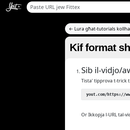
← Lura għat-tutorials kollha
Kif format s
Sib il-vidjo/
Tista' tipprova t-tric
 yout.com/https://w
Or Ikkopja l-URL tal-vi