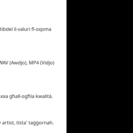
tibdel il-valuri fl-oqsma
 WAV (Awdjo), MP4 (Vidjo)
baxxa għall-ogħla kwalità.
 artist, tista' taġġornah.