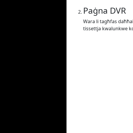
Paġna DVR
Wara li tagħfas daħħal j
tissettja kwalunkwe kon