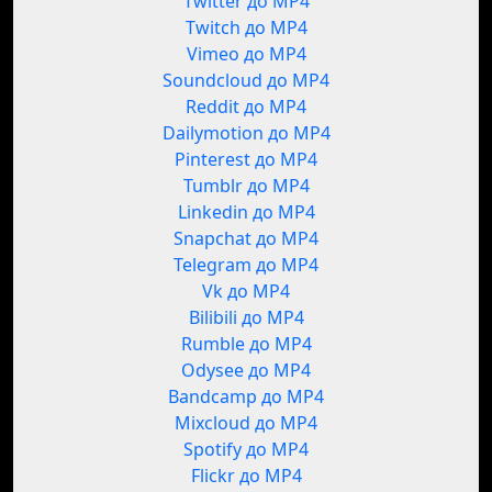
Twitter до MP4
Twitch до MP4
Vimeo до MP4
Soundcloud до MP4
Reddit до MP4
Dailymotion до MP4
Pinterest до MP4
Tumblr до MP4
Linkedin до MP4
Snapchat до MP4
Telegram до MP4
Vk до MP4
Bilibili до MP4
Rumble до MP4
Odysee до MP4
Bandcamp до MP4
Mixcloud до MP4
Spotify до MP4
Flickr до MP4