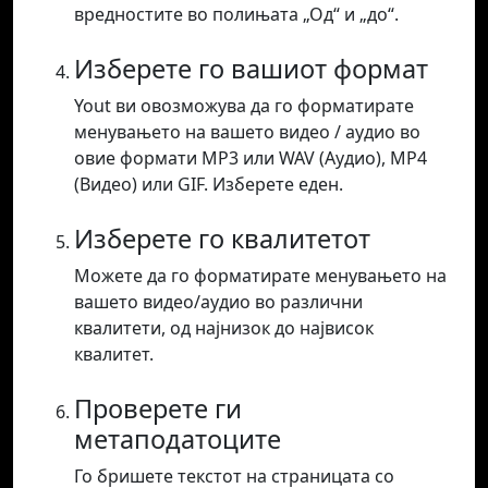
вредностите во полињата „Од“ и „до“.
Изберете го вашиот формат
Yout ви овозможува да го форматирате
менувањето на вашето видео / аудио во
овие формати MP3 или WAV (Аудио), MP4
(Видео) или GIF. Изберете еден.
Изберете го квалитетот
Можете да го форматирате менувањето на
вашето видео/аудио во различни
квалитети, од најнизок до највисок
квалитет.
Проверете ги
метаподатоците
Го бришете текстот на страницата со