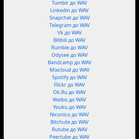
Tumblr до WAV
Linkedin до WAV
Snapchat до WAV
Telegram до WAV
Vk до WAV
Bilibili до WAV
Rumble до WAV
Odysee до WAV
Bandcamp до WAV
Mixcloud до WAV
Spotify до WAV
Flickr до WAV
Ok.Ru до WAV
Weibo до WAV
Youku до WAV
Niconico до WAV
Bitchute до WAV
Rutube до WAV
Peertube до WAV