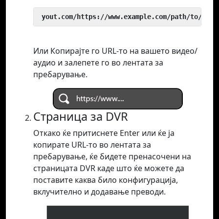
 yout.com/https://www.example.com/path/to/vide
Или Копирајте го URL-то на вашето видео/
аудио и залепете го во лентата за
пребарување.
Страница за DVR
Откако ќе притиснете Enter или ќе ја
копирате URL-то во лентата за
пребарување, ќе бидете пренасочени на
страницата DVR каде што ќе можете да
поставите каква било конфигурација,
вклучително и додавање преводи.