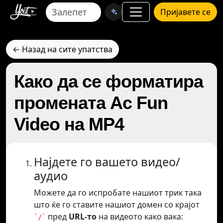
Пријавете се
← Назад на сите упатства
Како да се форматира
промената Ac Fun
Video на MP4
Најдете го вашето видео/
аудио
Можете да го испробате нашиот трик така
што ќе го ставите нашиот домен со крајот
пред
URL-то
на видеото како вака:
`/`