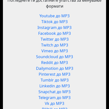
Погледнете ги достапните упатства за менување
формати
Youtube до MP3
Tiktok до MP3
Instagram до MP3
Facebook до MP3
Twitter до MP3
Twitch до MP3
Vimeo до MP3
Soundcloud до MP3
Reddit до MP3
Dailymotion до MP3
Pinterest до MP3
Tumblr до MP3
Linkedin до MP3
Snapchat до MP3
Telegram до MP3
Vk до MP3